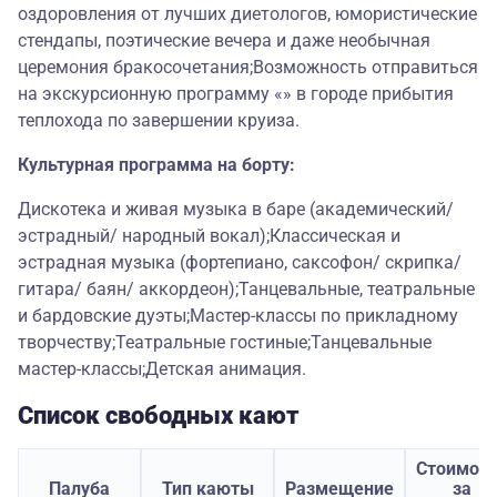
оздоровления от лучших диетологов, юмористические
стендапы, поэтические вечера и даже необычная
церемония бракосочетания;Возможность отправиться
на экскурсионную программу «» в городе прибытия
теплохода по завершении круиза.
Культурная программа на борту:
Дискотека и живая музыка в баре (академический/
эстрадный/ народный вокал);Классическая и
эстрадная музыка (фортепиано, саксофон/ скрипка/
гитара/ баян/ аккордеон);Танцевальные, театральные
и бардовские дуэты;Мастер-классы по прикладному
творчеству;Театральные гостиные;Танцевальные
мастер-классы;Детская анимация.
Список свободных кают
Стоимост
Палуба
Тип каюты
Размещение
за