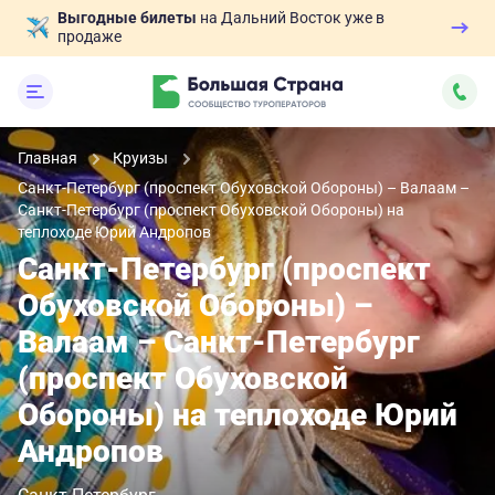
Выгодные билеты
на Дальний Восток уже в
продаже
Главная
Круизы
Санкт-Петербург (проспект Обуховской Обороны) – Валаам –
Санкт-Петербург (проспект Обуховской Обороны) на
теплоходе Юрий Андропов
Санкт-Петербург (проспект
Обуховской Обороны) –
Валаам – Санкт-Петербург
(проспект Обуховской
Обороны) на теплоходе Юрий
Андропов