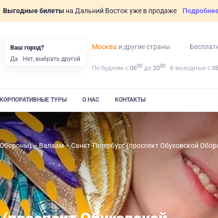
Выгодные билеты
на Дальний Восток уже в продаже
Подробне
Москва
и другие страны
Бесплат
Ваш город?
Да
Нет, выбрать другой
00
00
По будням с
06
до
20
В выходные с
0
КОРПОРАТИВНЫЕ ТУРЫ
О НАС
КОНТАКТЫ
 Обороны) – Валаам – Санкт-Петербург (проспект Обуховской Обо