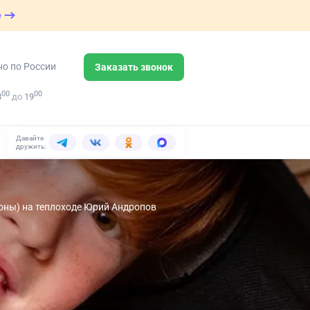
е
но по России
Заказать звонок
00
00
8
до
19
Давайте
дружить:
роны) на теплоходе Юрий Андропов