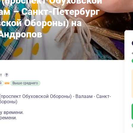
 (проспект Обуховской
ам – Санкт-Петербург
вской Обороны) на
 Андропов
рт
й
Выше среднего
(проспект Обуховской Обороны) - Валаам - Санкт-
Обороны)
у времени.
ремени.