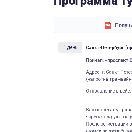
Программа т
Получи
1 день
Санкт-Петербург (п
Причал: «проспект 
Адрес: г. Санкт-Пет
(напротив трамвайно
Отправление в рейс.
Вас встретят у трап
зарегистрируют на р
После регистрации 
(номер закреплённог