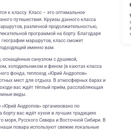
ся к классу. Класс – это оптимальное
зного путешествия. Круизы данного класса
аршрутов, различной продолжительностью,
лекательной программой на борту. Благодаря
й географии маршрутов, класс сможет
подходящий именно вам.
 оснащённые санузлом с душевой,
ом, холодильником и феном (в каютах класса
ого фонда, теплоход «Юрий Андропов»
ютных мест для отдыха. В атмосферных барах и
лоходе вас ждёт тёплый приём, расслабляющая
амные виды.
е «Юрий Андропов» организовано по
а борту вас ждёт кухня в лучших традициях
о моря, Русского Севера и Восточной Сибири. В
и наши повара используют свежие локальные