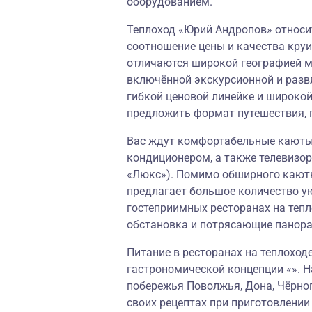
оборудованием.
Теплоход «Юрий Андропов» относит
соотношение цены и качества круи
отличаются широкой географией м
включённой экскурсионной и разв
гибкой ценовой линейке и широко
предложить формат путешествия, 
Вас ждут комфортабельные каюты,
кондиционером, а также телевизор
«Люкс»). Помимо обширного каютн
предлагает большое количество у
гостеприимных ресторанах на теп
обстановка и потрясающие панор
Питание в ресторанах на теплоход
гастрономической концепции «». Н
побережья Поволжья, Дона, Чёрног
своих рецептах при приготовлени