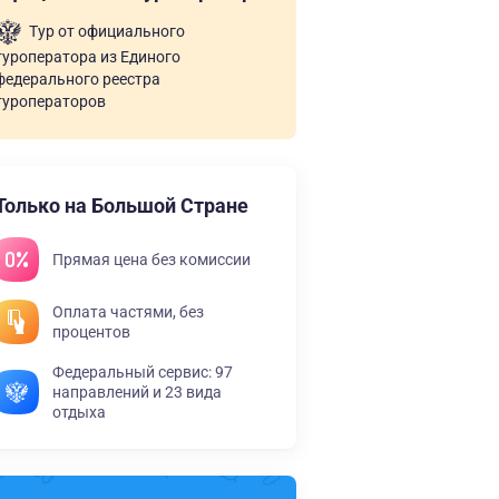
Тур от официального
туроператора из Единого
федерального реестра
туроператоров
Только на Большой Стране
Прямая цена без комиссии
Оплата частями, без
процентов
Федеральный сервис: 97
направлений и 23 вида
отдыха