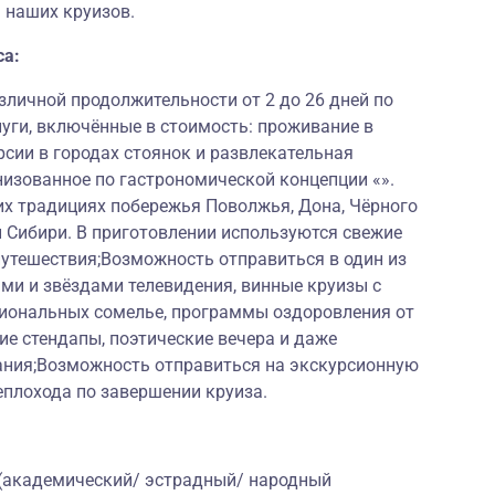
 наших круизов.
са:
личной продолжительности от 2 до 26 дней по
луги, включённые в стоимость: проживание в
рсии в городах стоянок и развлекательная
низованное по гастрономической концепции «».
их традициях побережья Поволжья, Дона, Чёрного
й Сибири. В приготовлении используются свежие
путешествия;Возможность отправиться в один из
ми и звёздами телевидения, винные круизы с
иональных сомелье, программы оздоровления от
е стендапы, поэтические вечера и даже
ания;Возможность отправиться на экскурсионную
еплохода по завершении круиза.
 (академический/ эстрадный/ народный