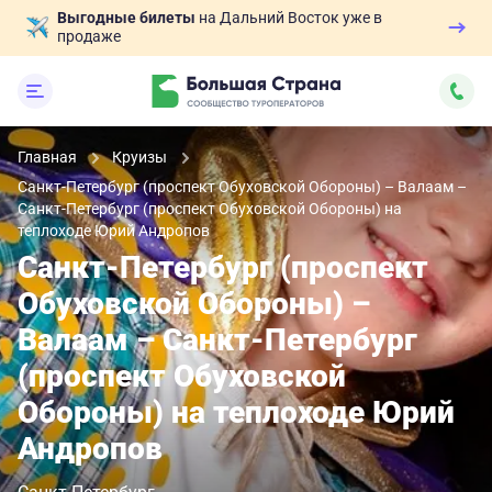
Выгодные билеты
на Дальний Восток уже в
продаже
Главная
Круизы
Санкт-Петербург (проспект Обуховской Обороны) – Валаам –
Санкт-Петербург (проспект Обуховской Обороны) на
теплоходе Юрий Андропов
Санкт-Петербург (проспект
Обуховской Обороны) –
Валаам – Санкт-Петербург
(проспект Обуховской
Обороны) на теплоходе Юрий
Андропов