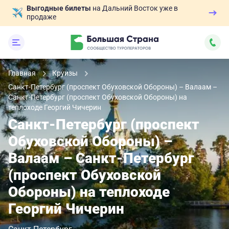
Выгодные билеты
на Дальний Восток уже в
продаже
Главная
Круизы
Санкт-Петербург (проспект Обуховской Обороны) – Валаам –
Санкт-Петербург (проспект Обуховской Обороны) на
теплоходе Георгий Чичерин
Санкт-Петербург (проспект
Обуховской Обороны) –
Валаам – Санкт-Петербург
(проспект Обуховской
Обороны) на теплоходе
Георгий Чичерин