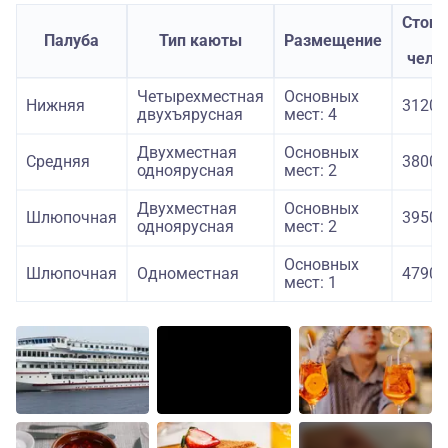
Стоим
Палуба
Тип каюты
Размещение
з
чело
Четырехместная
Основных
Нижняя
31200
двухъярусная
мест: 4
Двухместная
Основных
Средняя
38000
одноярусная
мест: 2
Двухместная
Основных
Шлюпочная
39500
одноярусная
мест: 2
Основных
Шлюпочная
Одноместная
47900
мест: 1