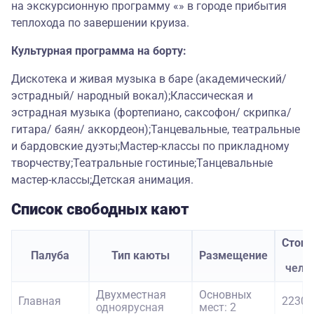
на экскурсионную программу «» в городе прибытия
теплохода по завершении круиза.
Культурная программа на борту:
Дискотека и живая музыка в баре (академический/
эстрадный/ народный вокал);Классическая и
эстрадная музыка (фортепиано, саксофон/ скрипка/
гитара/ баян/ аккордеон);Танцевальные, театральные
и бардовские дуэты;Мастер-классы по прикладному
творчеству;Театральные гостиные;Танцевальные
мастер-классы;Детская анимация.
Список свободных кают
Стоим
Палуба
Тип каюты
Размещение
з
чело
Двухместная
Основных
Главная
22300
одноярусная
мест: 2