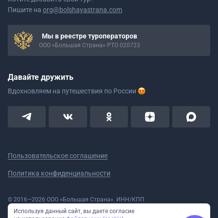
Пишите на
org@bolshayastrana.com
Мы в реестре туроператоров
ООО «Большая Страна» РТО 020723
Давайте дружить
Вдохновляем на путешествия
по России
Пользовательское соглашение
Политика конфиденциальности
© 2016—2026 ООО «Большая Страна». ИНН/КПП
5908078160/590801001 ОГРН 1185958020533
Используя данный сайт, вы даете согласие
Номер в реестре Роскомнадзора № 59-18-006319 (Приказ № 321 от