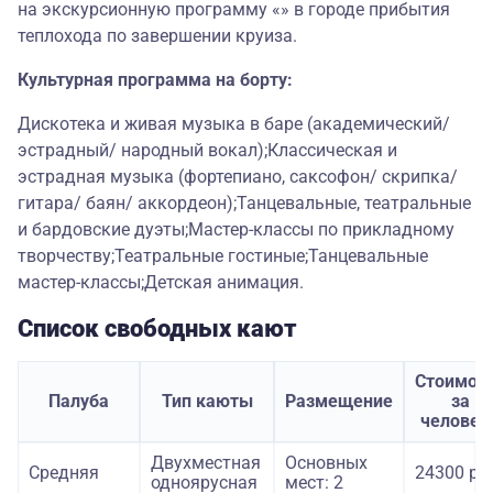
на экскурсионную программу «» в городе прибытия
теплохода по завершении круиза.
Культурная программа на борту:
Дискотека и живая музыка в баре (академический/
эстрадный/ народный вокал);Классическая и
эстрадная музыка (фортепиано, саксофон/ скрипка/
гитара/ баян/ аккордеон);Танцевальные, театральные
и бардовские дуэты;Мастер-классы по прикладному
творчеству;Театральные гостиные;Танцевальные
мастер-классы;Детская анимация.
Список свободных кают
Стоимос
Палуба
Тип каюты
Размещение
за
человек
Двухместная
Основных
Средняя
24300 ру
одноярусная
мест: 2