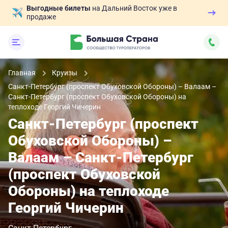
Выгодные билеты
на Дальний Восток уже в
продаже
Главная
Круизы
Санкт-Петербург (проспект Обуховской Обороны) – Валаам –
Санкт-Петербург (проспект Обуховской Обороны) на
теплоходе Георгий Чичерин
Санкт-Петербург (проспект
Обуховской Обороны) –
Валаам – Санкт-Петербург
(проспект Обуховской
Обороны) на теплоходе
Георгий Чичерин