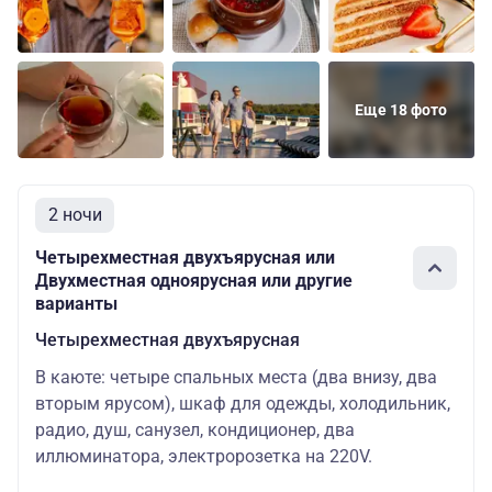
52530
Еще 18 фото
2 ночи
Четырехместная двухъярусная или
Двухместная одноярусная или другие
варианты
Четырехместная двухъярусная
В каюте: четыре спальных места (два внизу, два
вторым ярусом), шкаф для одежды, холодильник,
радио, душ, санузел, кондиционер, два
иллюминатора, электророзетка на 220V.