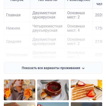
чело
Двухместная
Основных
Главная
20200
одноярусная
мест: 2
Четырехместная
Основных
Нижняя
17500
двухъярусная
мест: 4
Двухместная
Основных
Средняя
21300
одноярусная
мест: 2
Двухместная
Основных
Шлюпочная
22200
одноярусная
мест: 2
Основных
Шлюпочная
Одноместная
26800
Показать все варианты проживания
мест: 1