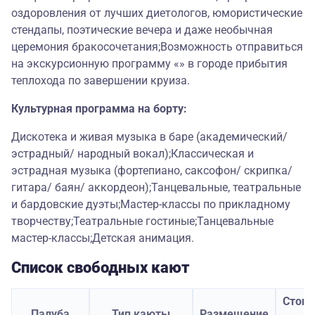
оздоровления от лучших диетологов, юмористические
стендапы, поэтические вечера и даже необычная
церемония бракосочетания;Возможность отправиться
на экскурсионную программу «» в городе прибытия
теплохода по завершении круиза.
Культурная программа на борту:
Дискотека и живая музыка в баре (академический/
эстрадный/ народный вокал);Классическая и
эстрадная музыка (фортепиано, саксофон/ скрипка/
гитара/ баян/ аккордеон);Танцевальные, театральные
и бардовские дуэты;Мастер-классы по прикладному
творчеству;Театральные гостиные;Танцевальные
мастер-классы;Детская анимация.
Список свободных кают
Стоим
Палуба
Тип каюты
Размещение
з