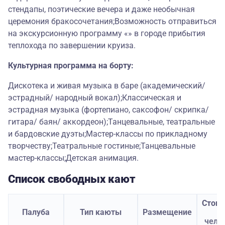
стендапы, поэтические вечера и даже необычная
церемония бракосочетания;Возможность отправиться
на экскурсионную программу «» в городе прибытия
теплохода по завершении круиза.
Культурная программа на борту:
Дискотека и живая музыка в баре (академический/
эстрадный/ народный вокал);Классическая и
эстрадная музыка (фортепиано, саксофон/ скрипка/
гитара/ баян/ аккордеон);Танцевальные, театральные
и бардовские дуэты;Мастер-классы по прикладному
творчеству;Театральные гостиные;Танцевальные
мастер-классы;Детская анимация.
Список свободных кают
Стоим
Палуба
Тип каюты
Размещение
з
чело