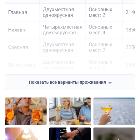
Двухместная
Основных
Главная
21400
одноярусная
мест: 2
Четырехместная
Основных
Нижняя
18500
двухъярусная
мест: 4
Двухместная
Основных
Средняя
22500
одноярусная
мест: 2
Двухместная
Основных
Шлюпочная
23400
одноярусная
мест: 2
Основных
Шлюпочная
Одноместная
28400
Показать все варианты проживания
мест: 1