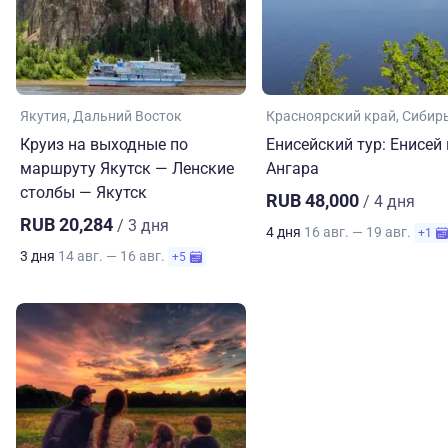
Якутия
Дальний Восток
Красноярский край
Сибир
Круиз на выходные по
Енисейский тур: Енисей 
маршруту Якутск — Ленские
Ангара
столбы — Якутск
RUB 48,000
/ 4 дня
RUB 20,284
/ 3 дня
4 дня
16 авг. — 19 авг.
+1
3 дня
14 авг. — 16 авг.
+5