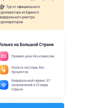
Тур от официального
туроператора из Единого
федерального реестра
туроператоров
Только на Большой Стране
Прямая цена без комиссии
Оплата частями, без
процентов
Федеральный сервис: 97
направлений и 23 вида
отдыха