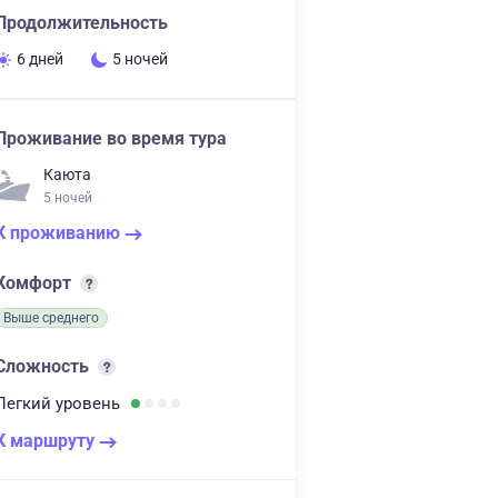
Продолжительность
6 дней
5 ночей
Проживание во время тура
Каюта
5 ночей
К проживанию
Комфорт
Выше среднего
Сложность
Легкий
уровень
К маршруту