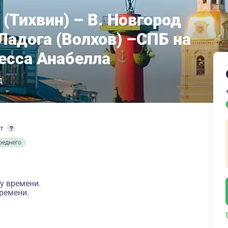
 (Тихвин) – В. Новгород
 Ладога (Волхов) –СПБ на
есса Анабелла
д
рт
реднего
у времени.
ремени.