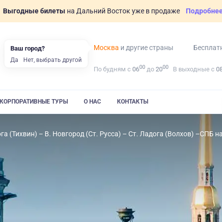
Выгодные билеты
на Дальний Восток уже в продаже
Подробне
Москва
и другие страны
Бесплат
Ваш город?
Да
Нет, выбрать другой
00
00
По будням с
06
до
20
В выходные с
0
КОРПОРАТИВНЫЕ ТУРЫ
О НАС
КОНТАКТЫ
га (Тихвин) – В. Новгород (Ст. Русса) – Ст. Ладога (Волхов) –СПБ 