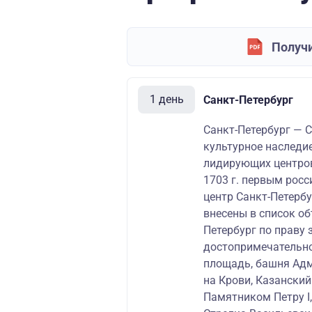
Получи
1 день
Санкт-Петербург
Санкт-Петербург — С
культурное наследие
лидирующих центров
1703 г. первым рос
центр Санкт-Петерб
внесены в список о
Петербург по праву
достопримечательно
площадь, башня Адм
на Крови, Казански
Памятником Петру I