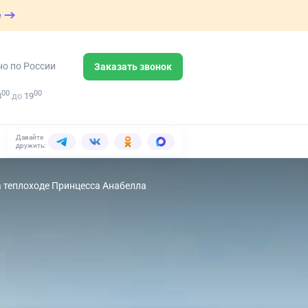
е
но по России
Заказать звонок
00
00
8
до
19
Давайте
дружить:
на теплоходе Принцесса Анабелла