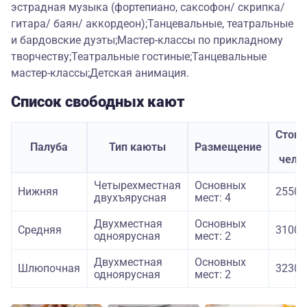
эстрадная музыка (фортепиано, саксофон/ скрипка/
гитара/ баян/ аккордеон);Танцевальные, театральные
и бардовские дуэты;Мастер-классы по прикладному
творчеству;Театральные гостиные;Танцевальные
мастер-классы;Детская анимация.
Список свободных кают
Стоим
Палуба
Тип каюты
Размещение
з
чело
Четырехместная
Основных
Нижняя
25500
двухъярусная
мест: 4
Двухместная
Основных
Средняя
31000
одноярусная
мест: 2
Двухместная
Основных
Шлюпочная
32300
одноярусная
мест: 2