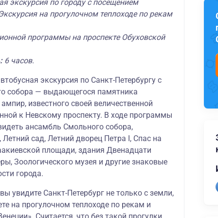
ая экскурсия по городу с посещением
 Экскурсия на прогулочном теплоходе по рекам
сионной программы на проспекте Обуховской
:
6 часов.
втобусная экскурсия по Санкт-Петербургу с
го собора — выдающегося памятника
 ампир, известного своей величественной
нной к Невскому проспекту. В ходе программы
видеть ансамбль Смольного собора,
 Летний сад, Летний дворец Петра I, Спас на
аакиевской площади, здания Двенадцати
ры, Зоологического музея и другие знаковые
сти города.
вы увидите Санкт-Петербург не только с земли,
ете на прогулочном теплоходе по рекам и
енеции». Считается, что без такой прогулки