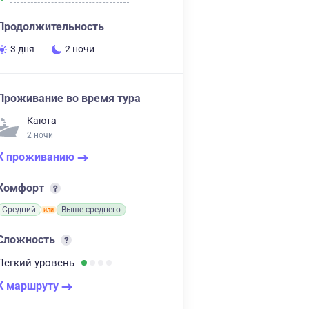
Продолжительность
3 дня
2 ночи
Проживание во время тура
Каюта
2 ночи
К проживанию
Комфорт
Средний
Выше среднего
Сложность
Легкий
уровень
К маршруту