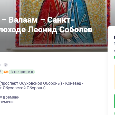
 – Валаам – Санкт-
плоходе Леонид Соболев
рт
й
Выше среднего
(проспект Обуховской Обороны) - Коневец -
кт Обуховской Обороны).
у времени.
ремени.