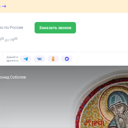
е
но по России
Заказать звонок
00
00
8
до
19
Давайте
дружить:
еонид Соболев