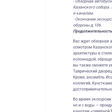
- Обзорная автобусн
Казанского собора.
и каналам.
- Окончание экскур
обороны д.106.
Продолжительность
Вас ждет обзорная а
осмотром Казанско
архитектуры в стиле
колоннадой, обраще
вы также сможете у
Таврический дворец,
Крови, ансамбль Ис
коллегий, Кунсткаме
достопримечательно
Во время экскурсии 
но и с воды — проед
каналам «северной В