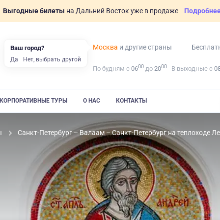
Выгодные билеты
на Дальний Восток уже в продаже
Подробне
Москва
и другие страны
Бесплат
Ваш город?
Да
Нет, выбрать другой
00
00
По будням с
06
до
20
В выходные с
0
КОРПОРАТИВНЫЕ ТУРЫ
О НАС
КОНТАКТЫ
ы
Санкт-Петербург – Валаам – Санкт-Петербург на теплоходе Л