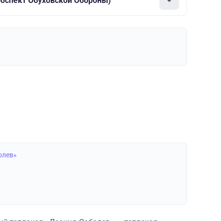
роспект Обуховской Обороны)
олев»