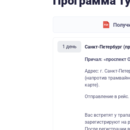
Программа т
Получи
1 день
Санкт-Петербург (п
Причал: «проспект 
Адрес: г. Санкт-Пет
(напротив трамвайн
карте
)
.
Отправление в рейс.
Вас встретят у трап
зарегистрируют на р
После регистрации 