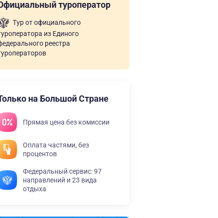
Официальный туроператор
Тур от официального
туроператора из Единого
федерального реестра
туроператоров
Только на Большой Стране
Прямая цена без комиссии
Оплата частями, без
процентов
Федеральный сервис: 97
направлений и 23 вида
отдыха