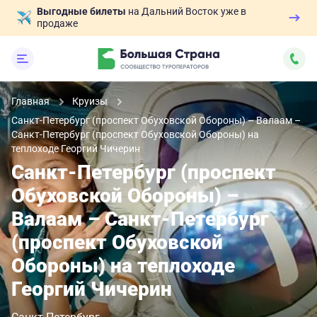
Выгодные билеты
на Дальний Восток уже в
продаже
Главная
Круизы
Санкт-Петербург (проспект Обуховской Обороны) – Валаам –
Санкт-Петербург (проспект Обуховской Обороны) на
теплоходе Георгий Чичерин
Санкт-Петербург (проспект
Обуховской Обороны) –
Валаам – Санкт-Петербург
(проспект Обуховской
Обороны) на теплоходе
Георгий Чичерин