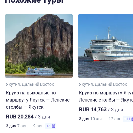
Якутия
Дальний Восток
Якутия
Дальний Восток
Круиз на выходные по
Круиз по маршруту Яку
маршруту Якутск — Ленские
Ленские столбы — Якут
столбы — Якутск
RUB 14,763
/ 3 дня
RUB 20,284
/ 3 дня
3 дня
10 авг. — 12 авг.
+11
3 дня
7 авг. — 9 авг.
+6