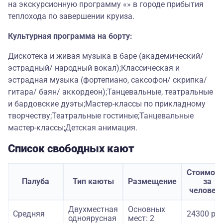
на экскурсионную программу «» в городе прибытия
теплохода по завершении круиза.
Культурная программа на борту:
Дискотека и живая музыка в баре (академический/
эстрадный/ народный вокал);Классическая и
эстрадная музыка (фортепиано, саксофон/ скрипка/
гитара/ баян/ аккордеон);Танцевальные, театральные
и бардовские дуэты;Мастер-классы по прикладному
творчеству;Театральные гостиные;Танцевальные
мастер-классы;Детская анимация.
Список свободных кают
Стоимост
Палуба
Тип каюты
Размещение
за
человек
Двухместная
Основных
Средняя
24300 руб
одноярусная
мест: 2