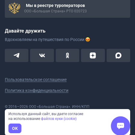
Мы в реестре туроператоров
ООО «Большая Страна» РТО 020723
Давайте дружить
Вдохновляем на путешествия
по России
Пользовательское соглашение
Политика конфиденциальности
© 2016—2026 ООО «Большая Страна». ИНН/КПП
5908078160/590801001 ОГРН 1185958020533
Используя данный сайт, вы даете согласие
Номер в реестре Роскомнадзора № 59-18-006319 (Приказ № 321 от
на использование
файлов куки (cookie)
11.10.2018)
Полное или частичное копирование изображений и текстов возможно
OK
только с указанием активной ссылки на сайт Большая Страна.