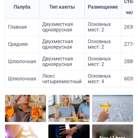
Стои
Палуба
Тип каюты
Размещение
з
чело
Двухместная
Основных
Главная
26300
одноярусная
мест: 2
Двухместная
Основных
Средняя
27700
одноярусная
мест: 2
Двухместная
Основных
Шлюпочная
28800
одноярусная
мест: 2
Люкс
Основных
Шлюпочная
60300
четырехместный
мест: 4