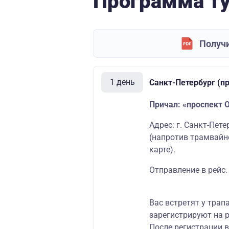
Программа т
Получи
1 день
Санкт-Петербург (п
Причал: «проспект 
Адрес: г. Санкт-Пет
(напротив трамвайн
карте
)
.
Отправление в рейс.
Вас встретят у трап
зарегистрируют на р
После регистрации 