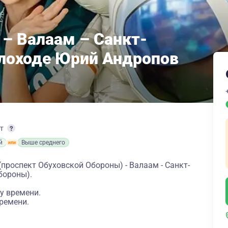
 – Валаам – Санкт-
плоходе Юрий Андропов
рт
й
Выше среднего
(проспект Обуховской Обороны) - Валаам - Санкт-
бороны).
у времени.
ремени.