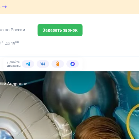
е
но по России
Заказать звонок
00
00
8
до
19
Давайте
дружить:
Юрий Андропов