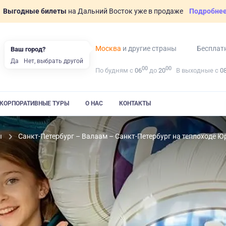
Выгодные билеты
на Дальний Восток уже в продаже
Подробне
Москва
и другие страны
Бесплат
Ваш город?
Да
Нет, выбрать другой
00
00
По будням с
06
до
20
В выходные с
0
КОРПОРАТИВНЫЕ ТУРЫ
О НАС
КОНТАКТЫ
ы
Санкт-Петербург – Валаам – Санкт-Петербург на теплоходе 