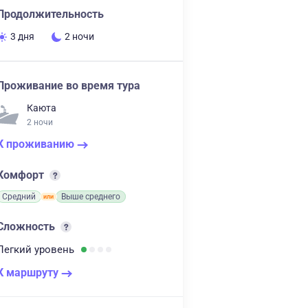
Продолжительность
3 дня
2 ночи
Проживание во время тура
Каюта
2 ночи
К проживанию
Комфорт
Средний
Выше среднего
Сложность
Легкий
уровень
К маршруту