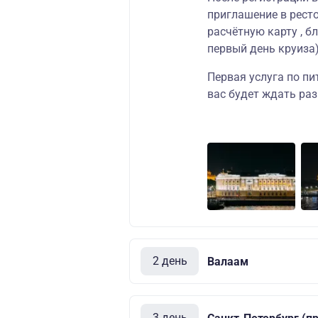
приглашение в ресто
расчётную карту , б
первый день круиза)
Первая услуга по пи
вас будет ждать ра
2 день
Валаам
3 день