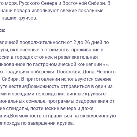
о моря, Русского Севера и Восточной Сибири. В
и наши повара используют свежие локальные
 наших круизов.
са:
личной продолжительности от 2 до 26 дней по
луги, включённые в стоимость: проживание в
рсии в городах стоянок и развлекательная
низованное по гастрономической концепции «».
их традициях побережья Поволжья, Дона, Чёрного
й Сибири. В приготовлении используются свежие
путешествия;Возможность отправиться в один из
ми и звёздами телевидения, винные круизы с
иональных сомелье, программы оздоровления от
е стендапы, поэтические вечера и даже
ания;Возможность отправиться на экскурсионную
еплохода по завершении круиза.