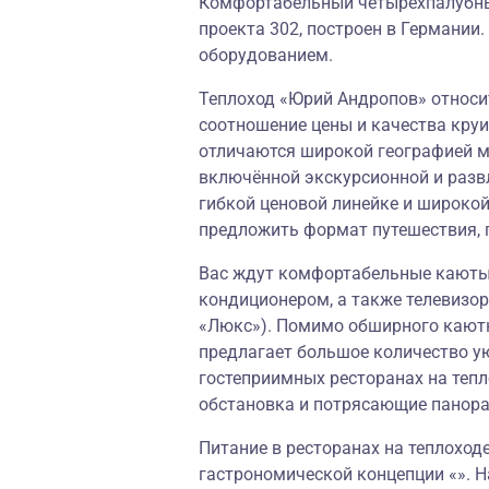
Комфортабельный четырёхпалубны
проекта 302, построен в Германи
оборудованием.
Теплоход «Юрий Андропов» относит
соотношение цены и качества круи
отличаются широкой географией м
включённой экскурсионной и разв
гибкой ценовой линейке и широко
предложить формат путешествия, 
Вас ждут комфортабельные каюты,
кондиционером, а также телевизор
«Люкс»). Помимо обширного каютн
предлагает большое количество у
гостеприимных ресторанах на теп
обстановка и потрясающие панор
Питание в ресторанах на теплоход
гастрономической концепции «». Н