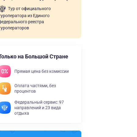
Тур от официального
туроператора из Единого
федерального реестра
туроператоров
Только на Большой Стране
Прямая цена без комиссии
Оплата частями, без
процентов
Федеральный сервис: 97
направлений и 23 вида
отдыха