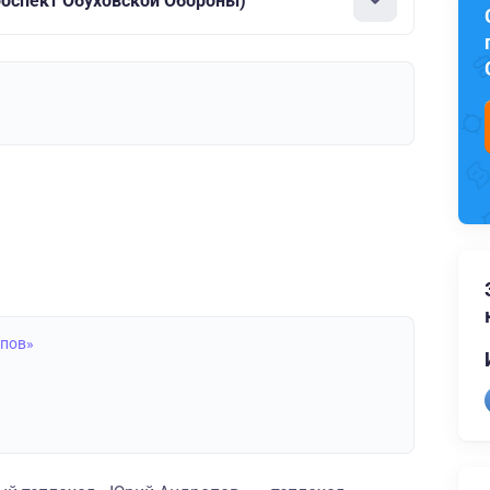
роспект Обуховской Обороны)
опов»