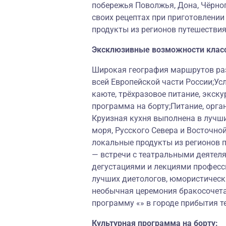
побережья Поволжья, Дона, Чёрног
своих рецептах при приготовлени
продукты из регионов путешествия
Эксклюзивные возможности клас
Широкая география маршрутов раз
всей Европейской части России;Ус
каюте, трёхразовое питание, экску
программа на борту;Питание, орга
Круизная кухня выполнена в лучш
моря, Русского Севера и Восточно
локальные продукты из регионов 
— встречи с театральными деятеля
дегустациями и лекциями професс
лучших диетологов, юмористически
необычная церемония бракосочет
программу «» в городе прибытия т
Культурная программа на борту: