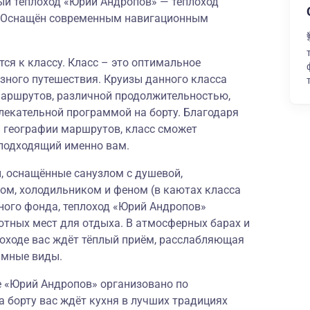
й теплоход «Юрий Андропов» — теплоход
и. Оснащён современным навигационным
ся к классу. Класс – это оптимальное
зного путешествия. Круизы данного класса
аршрутов, различной продолжительностью,
лекательной программой на борту. Благодаря
й географии маршрутов, класс сможет
подходящий именно вам.
 оснащённые санузлом с душевой,
ом, холодильником и феном (в каютах класса
ого фонда, теплоход «Юрий Андропов»
ютных мест для отдыха. В атмосферных барах и
лоходе вас ждёт тёплый приём, расслабляющая
амные виды.
е «Юрий Андропов» организовано по
а борту вас ждёт кухня в лучших традициях