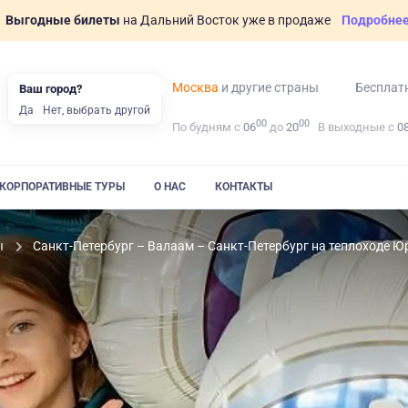
Выгодные билеты
на Дальний Восток уже в продаже
Подробне
Москва
и другие страны
Бесплат
Ваш город?
Да
Нет, выбрать другой
00
00
По будням с
06
до
20
В выходные с
0
КОРПОРАТИВНЫЕ ТУРЫ
О НАС
КОНТАКТЫ
ы
Санкт-Петербург – Валаам – Санкт-Петербург на теплоходе 