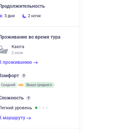
Продолжительность
3 дня
2 ночи
Проживание во время тура
Каюта
2 ночи
К проживанию
Комфорт
Средний
Выше среднего
Сложность
Легкий
уровень
К маршруту