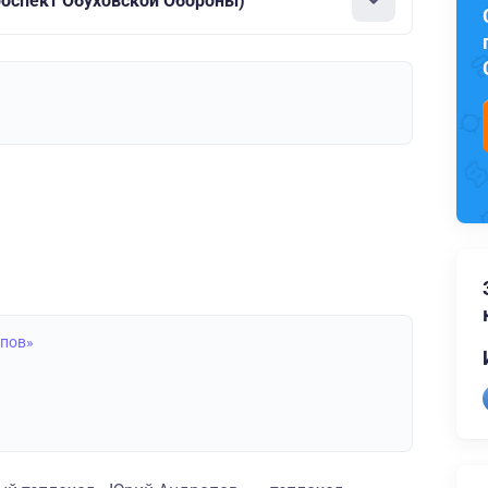
роспект Обуховской Обороны)
опов»