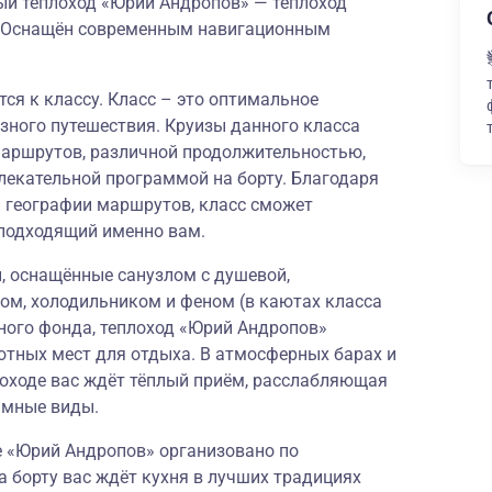
й теплоход «Юрий Андропов» — теплоход
и. Оснащён современным навигационным
ся к классу. Класс – это оптимальное
зного путешествия. Круизы данного класса
аршрутов, различной продолжительностью,
лекательной программой на борту. Благодаря
й географии маршрутов, класс сможет
подходящий именно вам.
 оснащённые санузлом с душевой,
ом, холодильником и феном (в каютах класса
ого фонда, теплоход «Юрий Андропов»
ютных мест для отдыха. В атмосферных барах и
лоходе вас ждёт тёплый приём, расслабляющая
амные виды.
е «Юрий Андропов» организовано по
а борту вас ждёт кухня в лучших традициях