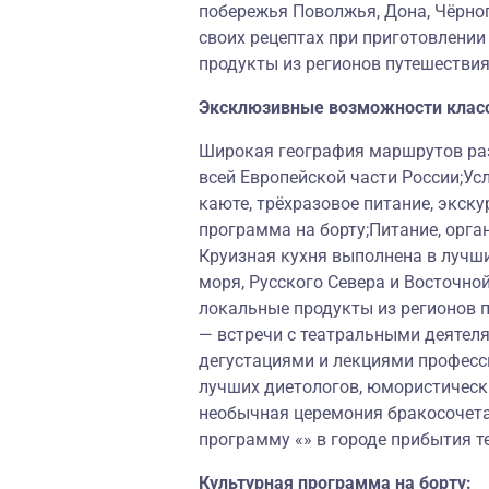
побережья Поволжья, Дона, Чёрног
своих рецептах при приготовлени
продукты из регионов путешествия
Эксклюзивные возможности клас
Широкая география маршрутов раз
всей Европейской части России;Ус
каюте, трёхразовое питание, экску
программа на борту;Питание, орга
Круизная кухня выполнена в лучш
моря, Русского Севера и Восточно
локальные продукты из регионов 
— встречи с театральными деятеля
дегустациями и лекциями професс
лучших диетологов, юмористически
необычная церемония бракосочет
программу «» в городе прибытия т
Культурная программа на борту: