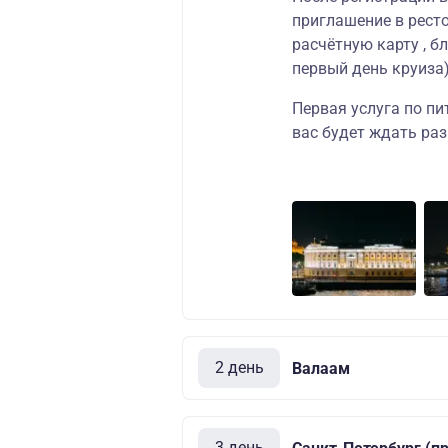
приглашение в ресто
расчётную карту , б
первый день круиза)
Первая услуга по пи
вас будет ждать ра
2 день
Валаам
3 день