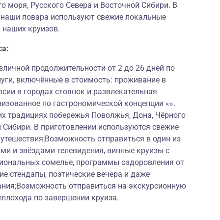
о моря, Русского Севера и Восточной Сибири. В
и наши повара используют свежие локальные
 наших круизов.
са:
личной продолжительности от 2 до 26 дней по
луги, включённые в стоимость: проживание в
рсии в городах стоянок и развлекательная
низованное по гастрономической концепции «».
их традициях побережья Поволжья, Дона, Чёрного
й Сибири. В приготовлении используются свежие
путешествия;Возможность отправиться в один из
ми и звёздами телевидения, винные круизы с
иональных сомелье, программы оздоровления от
е стендапы, поэтические вечера и даже
ания;Возможность отправиться на экскурсионную
еплохода по завершении круиза.