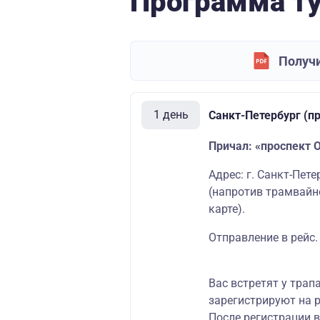
Программа т
Получи
1 день
Санкт-Петербург (п
Причал: «проспект 
Адрес: г. Санкт-Пет
(напротив трамвайн
карте
)
.
Отправление в рейс.
Вас встретят у трап
зарегистрируют на р
После регистрации 