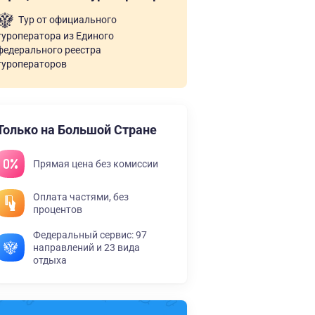
Тур от официального
туроператора из Единого
федерального реестра
туроператоров
Только на Большой Стране
Прямая цена без комиссии
Оплата частями, без
процентов
Федеральный сервис: 97
направлений и 23 вида
отдыха