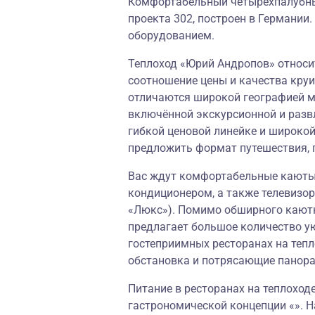
Комфортабельный четырёхпалубны
проекта 302, построен в Германи
оборудованием.
Теплоход «Юрий Андропов» относит
соотношение цены и качества круи
отличаются широкой географией м
включённой экскурсионной и разв
гибкой ценовой линейке и широко
предложить формат путешествия, 
Вас ждут комфортабельные каюты,
кондиционером, а также телевизор
«Люкс»). Помимо обширного каютн
предлагает большое количество у
гостеприимных ресторанах на теп
обстановка и потрясающие панор
Питание в ресторанах на теплоход
гастрономической концепции «». Н