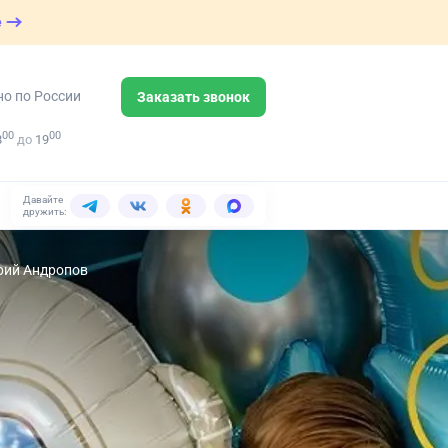
е
но по России
Заказать звонок
00
00
8
до
19
Давайте
дружить:
Юрий Андропов