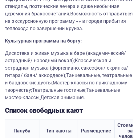
стендапы, поэтические вечера и даже необычная
церемония бракосочетания;Возможность отправиться
на экскурсионную программу «» в городе прибытия
теплохода по завершении круиза.
Культурная программа на борту:
Дискотека и живая музыка в баре (академический/
эстрадный/ народный вокал);Классическая и
эстрадная музыка (фортепиано, саксофон/ скрипка/
гитара/ баян/ аккордеон);Танцевальные, театральные
и бардовские дуэты;Мастер-классы по прикладному
творчеству;Театральные гостиные;Танцевальные
мастер-классы;Детская анимация.
Список свободных кают
Стоимос
Палуба
Тип каюты
Размещение
за
челове