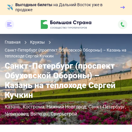
Выгодные билеты
на Дальний Восток уже в
продаже
Главная
Круизы
Санкт-Петербург (проспект Обуховской Обороны) – Казань на
теплоходе Сергей Кучкин
Санкт-Петербург (проспект
Обуховской Обороны) –
Казань на теплоходе Сергей
Кучкин
Казань
Кострома
Нижний Новгород
Санкт-Петербург
Череповец
Вытегра
Свирьстрой