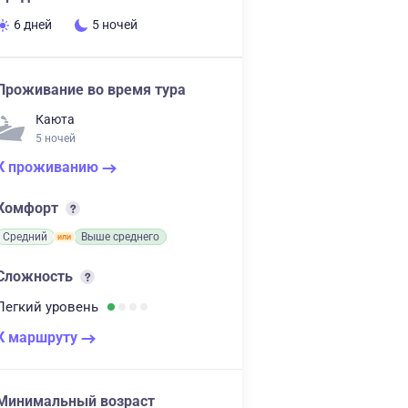
6 дней
5 ночей
Проживание во время тура
Каюта
5 ночей
К проживанию
Комфорт
Средний
Выше среднего
Сложность
Легкий
уровень
К маршруту
Минимальный возраст