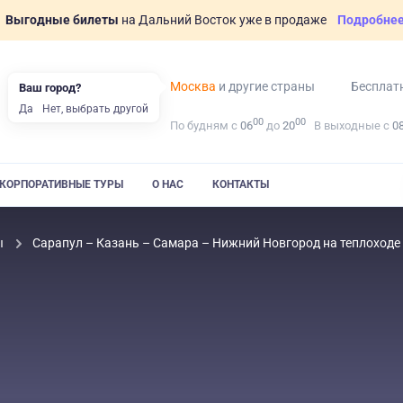
Выгодные билеты
на Дальний Восток уже в продаже
Подробне
Москва
и другие страны
Бесплат
Ваш город?
Да
Нет, выбрать другой
00
00
По будням с
06
до
20
В выходные с
0
КОРПОРАТИВНЫЕ ТУРЫ
О НАС
КОНТАКТЫ
ы
Сарапул – Казань – Самара – Нижний Новгород на теплоход