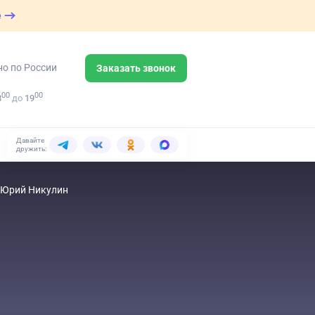
е
но по России
Заказать звонок
00
00
8
до
19
Давайте
дружить:
е Юрий Никулин