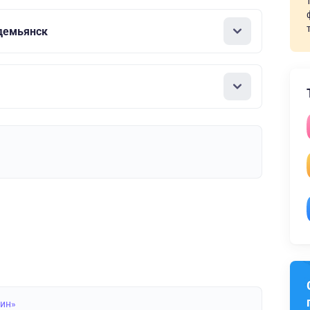
демьянск
лин»