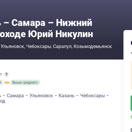
ь – Самара – Нижний
лоходе Юрий Никулин
Ульяновск
Чебоксары
Сарапул
Козьмодемьянск
рт
й
Выше среднего
ь – Самара – Ульяновск – Казань – Чебоксары –
род