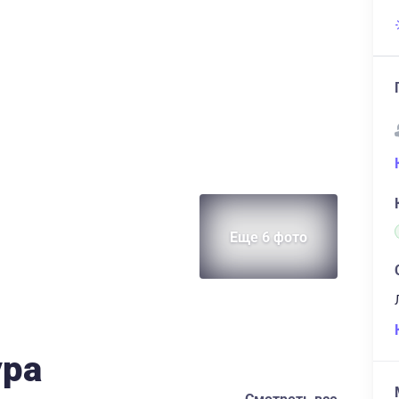
Еще 6 фото
ура