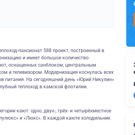
плоход-пансионат 588 проект, построенный в
рнизацию и имеет большое количество
ют, оснащенных санблоком, центральным
ом и телевизором. Модернизация коснулась всех
в питания. На сегодняшний день «Юрий Никулин»
убный теплоход в камской флотилии.
гории кают: одно, двух-, трёх- и четырёхместное
лулюкс» и «Люкс». В каждой каюте холодильник