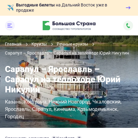
Выгодные билеты
на Дальний Восток уже в
продаже
Главная
Круизы
Речные круизы
Сарапул – Ярославль – Сарапул на теплоходе Юрий Никулин
Сарапул – Ярославль –
Сарапул на теплоходе Юрий
Никулин
Казань
Кострома
Нижний Новгород
Чкаловский
Ярославль
Сарапул
Кинешма
Козьмодемьянск
Городец