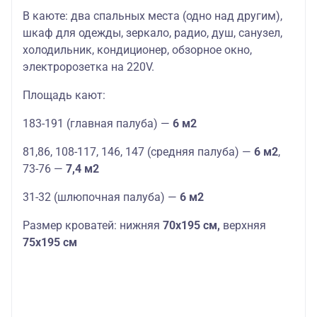
В каюте: два спальных места (одно над другим),
шкаф для одежды, зеркало, радио, душ, санузел,
холодильник, кондиционер, обзорное окно,
электророзетка на 220V.
Площадь кают:
183-191 (главная палуба) —
6 м2
81,86, 108-117, 146, 147 (средняя палуба) —
6 м2
,
73-76 —
7,4 м2
31-32 (шлюпочная палуба) —
6 м2
Размер кроватей: нижняя
70х195 см,
верхняя
75х195 см