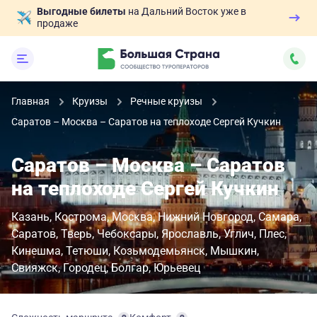
Выгодные билеты
на Дальний Восток уже в
продаже
Главная
Круизы
Речные круизы
Саратов – Москва – Саратов на теплоходе Сергей Кучкин
Саратов – Москва – Саратов
на теплоходе Сергей Кучкин
Казань
Кострома
Москва
Нижний Новгород
Самара
Саратов
Тверь
Чебоксары
Ярославль
Углич
Плес
Кинешма
Тетюши
Козьмодемьянск
Мышкин
Свияжск
Городец
Болгар
Юрьевец