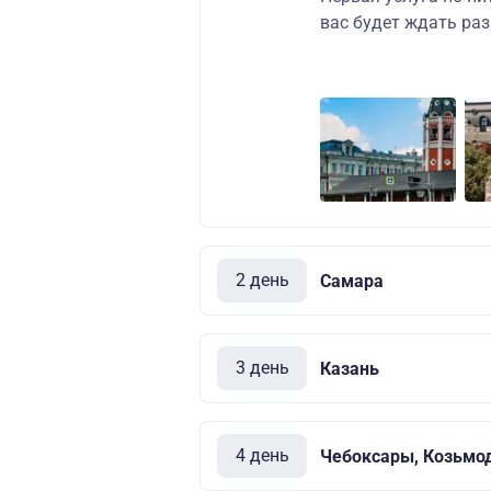
вас будет ждать ра
2 день
Самара
3 день
Казань
4 день
Чебоксары, Козьмо