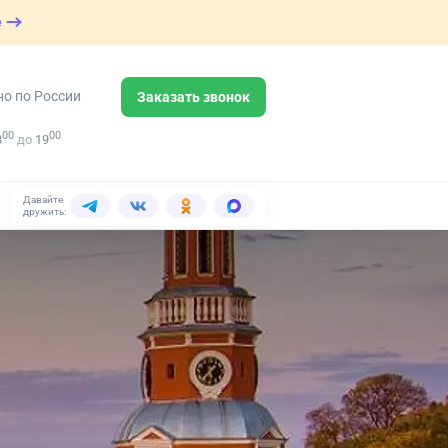
е
но по России
Заказать звонок
00
00
8
до
19
Давайте
дружить: