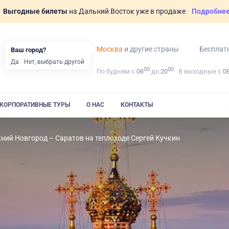
Выгодные билеты
на Дальний Восток уже в продаже
Подробне
Москва
и другие страны
Бесплат
Ваш город?
Да
Нет, выбрать другой
00
00
По будням с
06
до
20
В выходные с
0
КОРПОРАТИВНЫЕ ТУРЫ
О НАС
КОНТАКТЫ
ний Новгород – Саратов на теплоходе Сергей Кучкин