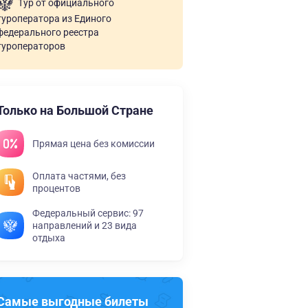
Тур от официального
туроператора из Единого
федерального реестра
туроператоров
Только на Большой Стране
Прямая цена без комиссии
Оплата частями, без
процентов
Федеральный сервис: 97
направлений и 23 вида
отдыха
Самые выгодные билеты