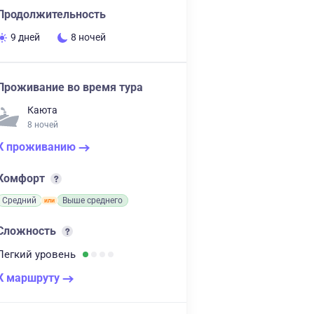
Продолжительность
9 дней
8 ночей
Проживание во время тура
Каюта
8 ночей
К проживанию
Комфорт
Средний
Выше среднего
Сложность
Легкий
уровень
К маршруту