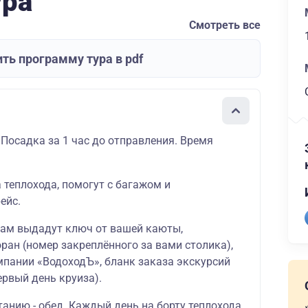
ура
Смотреть все
ть программу тура в pdf
 Посадка за 1 час до отправления. Время
а теплохода, помогут с багажом и
ейс.
вам выдадут ключ от вашей каюты,
ран (номер закреплённого за вами столика),
мпании «ВодоходЪ», бланк заказа экскурсий
ервый день круиза).
танию - обед. Каждый день на борту теплохода