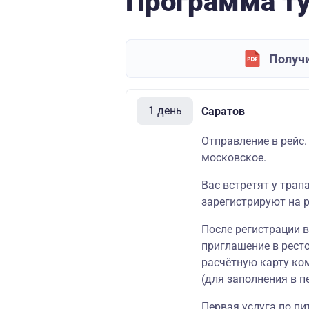
Программа т
Получи
1 день
Саратов
Отправление в рейс.
московское.
Вас встретят у трап
зарегистрируют на р
После регистрации 
приглашение в ресто
расчётную карту ко
(для заполнения в п
Первая услуга по пи