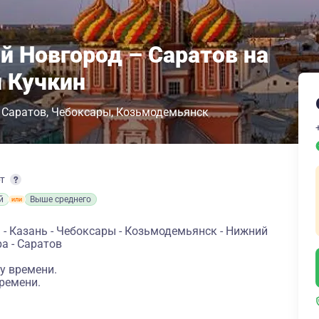
й Новгород – Саратов на
й Кучкин
Саратов
Чебоксары
Козьмодемьянск
рт
й
Выше среднего
 - Казань - Чебоксары - Козьмодемьянск - Нижний
ра - Саратов
у времени.
ремени.