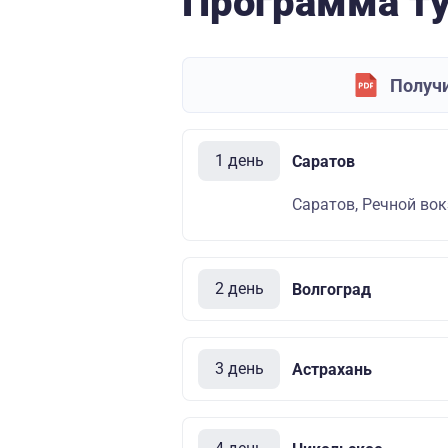
Программа т
Получи
1 день
Саратов
Саратов, Речной вок
2 день
Волгоград
3 день
Астрахань