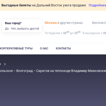
Выгодные билеты
на Дальний Восток уже в продаже
Подробне
Москва
и другие страны
Бесплат
Ваш город?
Да
Нет, выбрать другой
00
00
По будням с
06
до
20
В выходные с
0
КОРПОРАТИВНЫЕ ТУРЫ
О НАС
КОНТАКТЫ
ы
кольское – Волгоград – Саратов на теплоходе Владимир Маяковски