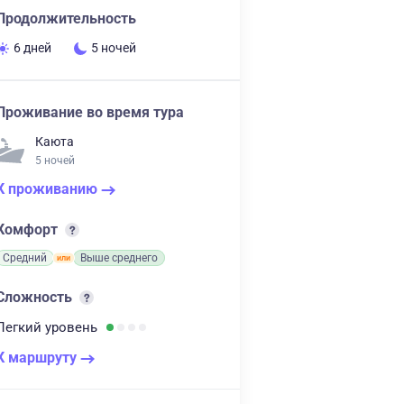
Продолжительность
6 дней
5 ночей
Проживание во время тура
Каюта
5 ночей
К проживанию
Комфорт
Средний
Выше среднего
Сложность
Легкий
уровень
К маршруту