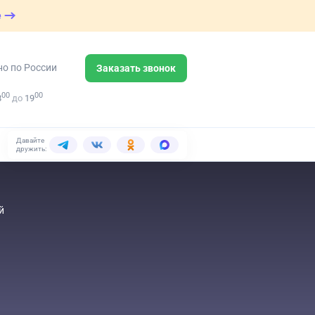
е
но по России
Заказать звонок
00
00
8
до
19
Давайте
дружить:
й