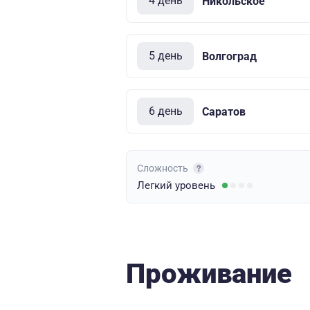
4 день
Никольское
5 день
Волгоград
6 день
Саратов
Сложность
Легкий
уровень
Проживание