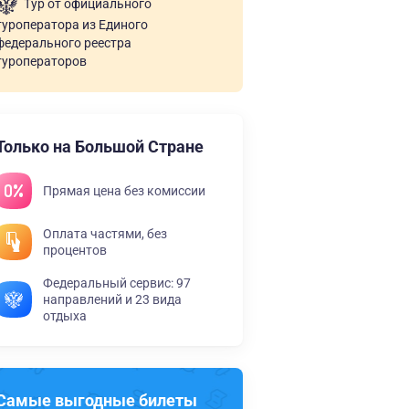
Тур от официального
туроператора из Единого
федерального реестра
туроператоров
Только на Большой Стране
Прямая цена без комиссии
Оплата частями, без
процентов
Федеральный сервис: 97
направлений и 23 вида
отдыха
Самые выгодные билеты