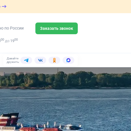
е
но по России
Заказать звонок
00
00
8
до
19
Давайте
дружить: