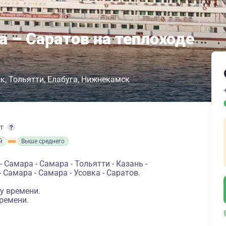
а – Саратов на теплоходе
ск
Тольятти
Елабуга
Нижнекамск
рт
й
Выше среднего
 Самара - Самара - Тольятти - Казань -
 Самара - Самара - Усовка - Саратов.
у времени.
ремени.