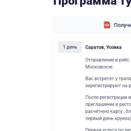
Программа т
Получи
1 день
Саратов, Усовка
Отправление в рейс.
Московское.
Вас встретят у трап
зарегистрируют на р
После регистрации 
приглашение в
рест
расчётную карту
, б
первый день круиза)
Первая услуга по пи