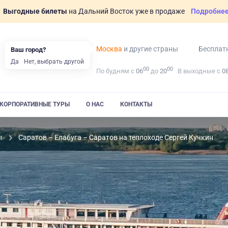
Выгодные билеты
на Дальний Восток уже в продаже
Подробне
Москва
и другие страны
Бесплат
Ваш город?
Да
Нет, выбрать другой
00
00
По будням с
06
до
20
В выходные с
0
КОРПОРАТИВНЫЕ ТУРЫ
О НАС
КОНТАКТЫ
ы
Саратов – Елабуга – Саратов на теплоходе Сергей Кучкин