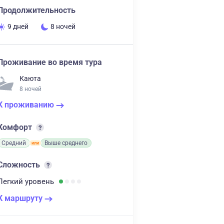
Продолжительность
9 дней
8 ночей
Проживание во время тура
Каюта
8 ночей
К проживанию
Комфорт
Средний
Выше среднего
Сложность
Легкий
уровень
К маршруту