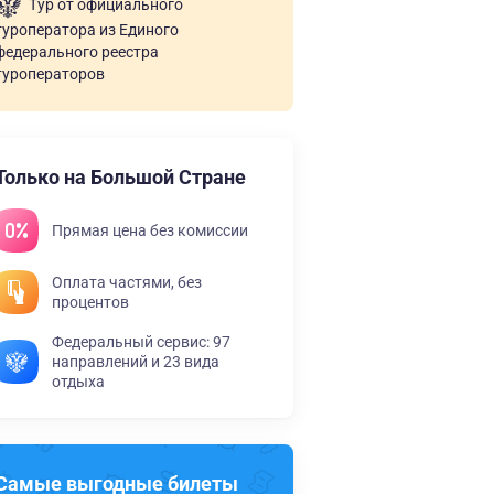
Тур от официального
туроператора из Единого
федерального реестра
туроператоров
Только на Большой Стране
Прямая цена без комиссии
Оплата частями, без
процентов
Федеральный сервис: 97
направлений и 23 вида
отдыха
Самые выгодные билеты