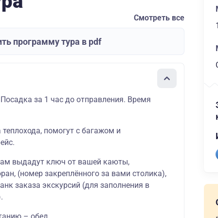
ура
Смотреть все
ть программу тура в pdf
 Посадка за 1 час до отправления. Время
а теплохода, помогут с багажом и
ейс.
вам выдадут ключ от вашей
каюты
,
оран
, (номер закреплённого за вами столика),
ланк
заказа экскурсий
(для заполнения в
.
танию – обед.