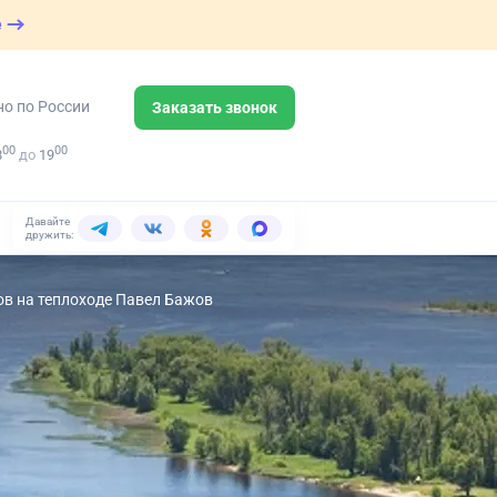
е
но по России
Заказать звонок
00
00
8
до
19
Давайте
дружить:
тов на теплоходе Павел Бажов