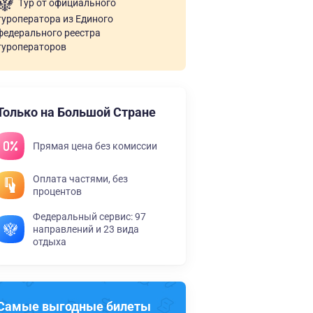
Тур от официального
туроператора из Единого
федерального реестра
туроператоров
Только на Большой Стране
Прямая цена без комиссии
Оплата частями, без
процентов
Федеральный сервис: 97
направлений и 23 вида
отдыха
Самые выгодные билеты