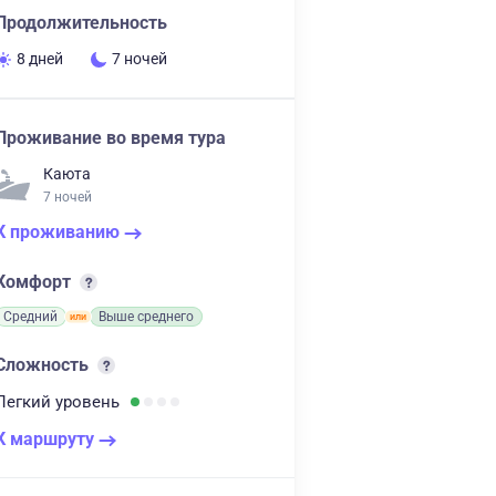
Продолжительность
8 дней
7 ночей
Проживание во время тура
Каюта
7 ночей
К проживанию
Комфорт
Средний
Выше среднего
Сложность
Легкий
уровень
К маршруту