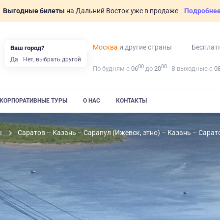
Выгодные билеты
на Дальний Восток уже в продаже
Подробне
Москва
и другие страны
Бесплат
Ваш город?
Да
Нет, выбрать другой
00
00
По будням с
06
до
20
В выходные с
0
КОРПОРАТИВНЫЕ ТУРЫ
О НАС
КОНТАКТЫ
ы
Саратов – Казань – Сарапул (Ижевск, этно) – Казань – Сара