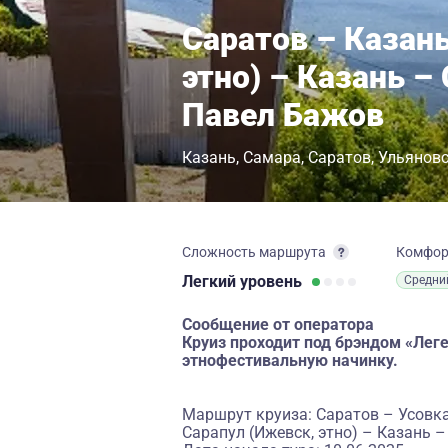
Саратов – Казань
этно) – Казань –
Павел Бажов
Казань
Самара
Саратов
Ульянов
Сложность маршрута
Комфо
Легкий
уровень
Средни
Сообщение от оператора
Круиз проходит под брэндом «Ле
этнофестивальную начинку.
Маршрут круиза: Саратов – Усовк
Сарапул (Ижевск, этно) – Казань 