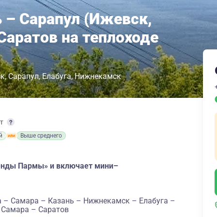
 – Сарапул (Ижевск,
 Саратов на теплоходе
ск
Сарапул
Елабуга
Нижнекамск
рт
й
Выше среднего
генды Пармы» и включает мини–
а – Самара – Казань – Нижнекамск – Елабуга –
– Самара – Саратов