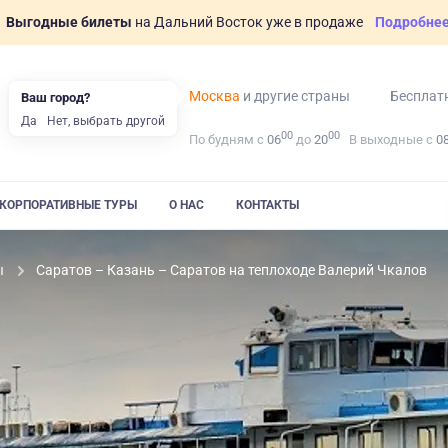
Выгодные билеты
на Дальний Восток уже в продаже
Подробне
Москва
и другие страны
Бесплат
Ваш город?
Да
Нет, выбрать другой
00
00
По будням с
06
до
20
В выходные с
0
КОРПОРАТИВНЫЕ ТУРЫ
О НАС
КОНТАКТЫ
ы
Саратов – Казань – Саратов на теплоходе Валерий Чкалов