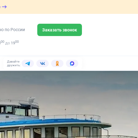
е
но по России
Заказать звонок
00
00
8
до
19
Давайте
дружить: