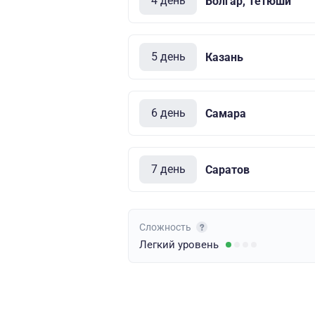
4 день
Болгар, Тетюши
5 день
Казань
6 день
Самара
7 день
Саратов
Сложность
Легкий
уровень