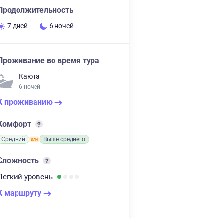
Продолжительность
7 дней
6 ночей
Проживание во время тура
Каюта
6 ночей
К проживанию
Комфорт
Средний
Выше среднего
Сложность
Легкий
уровень
К маршруту