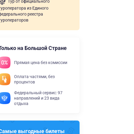
Тур от официального
туроператора из Единого
федерального реестра
туроператоров
Только на Большой Стране
Прямая цена без комиссии
Оплата частями, без
процентов
Федеральный сервис: 97
направлений и 23 вида
отдыха
Самые выгодные билеты