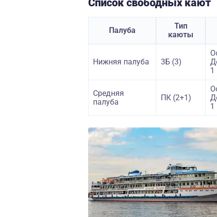
Список свободных кают
Тип
Палуба
каюты
О
Нижняя палуба
3Б (3)
Д
1
О
Средняя
ПК (2+1)
Д
палуба
1