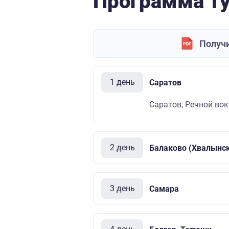
Программа т
Получи
1 день
Саратов
Саратов, Речной вок
2 день
Балаково (Хвалынс
3 день
Самара