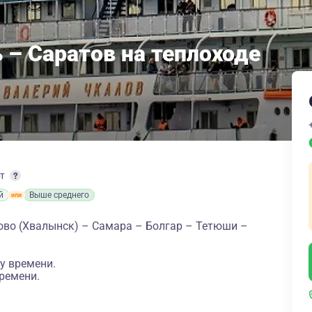
 – Саратов на теплоходе
рт
й
Выше среднего
ово (Хвалынск) – Самара – Болгар – Тетюши –
у времени.
ремени.