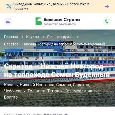
Выгодные билеты
на Дальний Восток уже в
продаже
Главная
Круизы
Речные круизы
Саратов – Нижний Новгород на теплоходе Семен Буденный
Саратов – Нижний Новгород
на теплоходе Семен Буденный
Казань
Нижний Новгород
Самара
Саратов
Чебоксары
Тольятти
Тетюши
Козьмодемьянск
Болгар