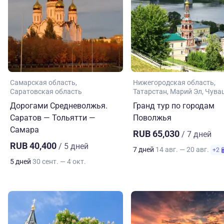
Самарская область
Нижегородская область
Саратовская область
Татарстан
Марий Эл
Чува
Дорогами Средневолжья.
Гранд тур по городам
Саратов — Тольятти —
Поволжья
Самара
RUB 65,030
/ 7 дней
RUB 40,400
/ 5 дней
7 дней
14 авг. — 20 авг.
+2
5 дней
30 сент. — 4 окт.