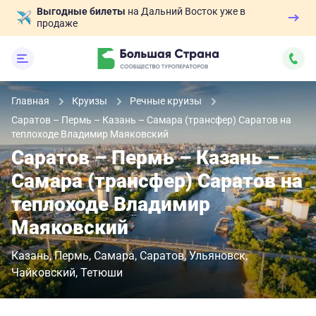
Выгодные билеты
на Дальний Восток уже в
продаже
Главная
Круизы
Речные круизы
Саратов – Пермь – Казань – Самара (трансфер) Саратов на
теплоходе Владимир Маяковский
Саратов – Пермь – Казань –
Самара (трансфер) Саратов на
теплоходе Владимир
Маяковский
Казань
Пермь
Самара
Саратов
Ульяновск
Чайковский
Тетюши