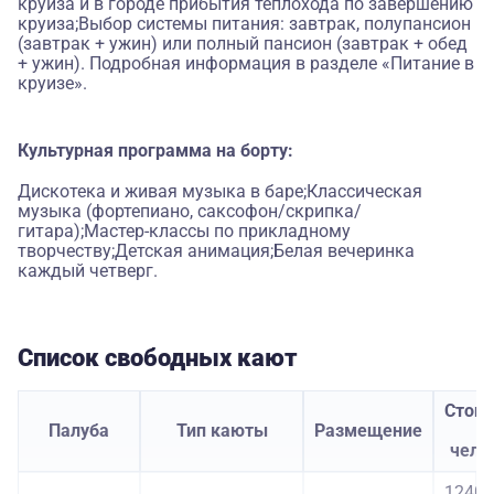
круиза и в городе прибытия теплохода по завершению
круиза;Выбор системы питания: завтрак, полупансион
(завтрак + ужин) или полный пансион (завтрак + обед
+ ужин). Подробная информация в разделе «Питание в
круизе».
Культурная программа на борту:
Дискотека и живая музыка в баре;Классическая
музыка (фортепиано, саксофон/скрипка/
гитара);Мастер-классы по прикладному
творчеству;Детская анимация;Белая вечеринка
каждый четверг.
Список свободных кают
Стои
Палуба
Тип каюты
Размещение
з
чело
12400