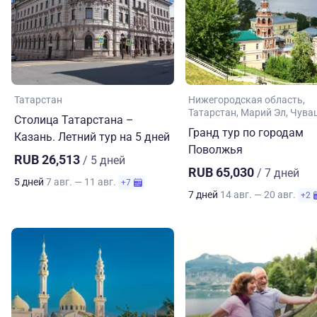
Татарстан
Нижегородская область
Татарстан
Марий Эл
Чува
Столица Татарстана –
Гранд тур по городам
Казань. Летний тур на 5 дней
Поволжья
RUB 26,513
/ 5 дней
RUB 65,030
/ 7 дней
5 дней
7 авг. — 11 авг.
+7
7 дней
14 авг. — 20 авг.
+2