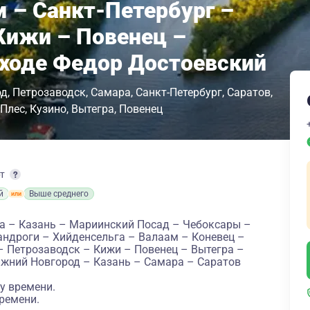
м – Санкт-Петербург –
Кижи – Повенец –
оходе Федор Достоевский
од
Петрозаводск
Самара
Санкт-Петербург
Саратов
Плес
Кузино
Вытегра
Повенец
рт
й
Выше среднего
а – Казань – Мариинский Посад – Чебоксары –
андроги – Хийденсельга – Валаам – Коневец –
– Петрозаводск – Кижи – Повенец – Вытегра –
ижний Новгород – Казань – Самара – Саратов
у времени.
ремени.