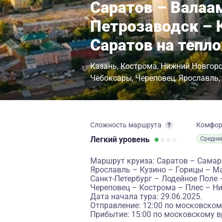
Саратов – Валаа
Петрозаводск – 
Саратов на тепл
Казань
Кострома
Нижний Новгор
Чебоксары
Череповец
Ярославль
Сложность маршрута
Комфо
Легкий
уровень
Средни
Маршрут круиза: Саратов – Самар
Ярославль – Кузино – Горицы – М
Санкт-Петербург – Лодейное Поле 
Череповец – Кострома – Плес – Н
Дата начала тура: 29.06.2025.
Отправление: 12:00 по московском
Прибытие: 15:00 по московскому в