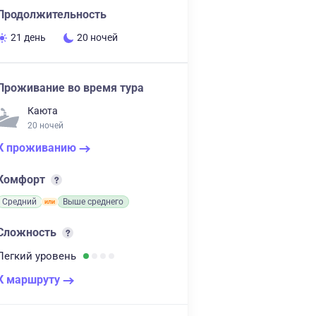
Продолжительность
21 день
20 ночей
Проживание во время тура
Каюта
20 ночей
К проживанию
Комфорт
Средний
Выше среднего
Сложность
Легкий
уровень
К маршруту