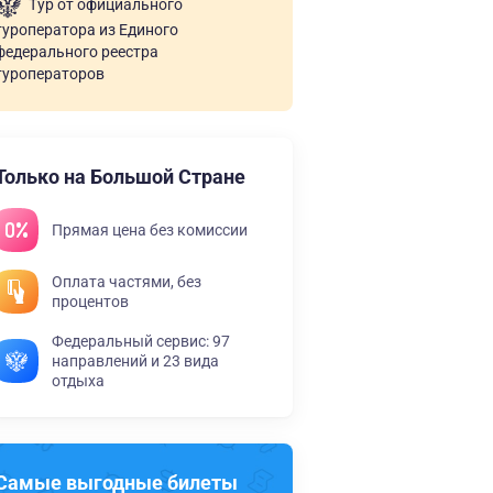
Тур от официального
туроператора из Единого
федерального реестра
туроператоров
Только на Большой Стране
Прямая цена без комиссии
Оплата частями, без
процентов
Федеральный сервис: 97
направлений и 23 вида
отдыха
Самые выгодные билеты