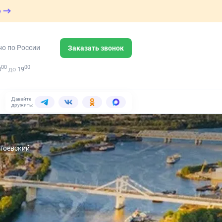
е
но по России
Заказать звонок
00
00
8
до
19
Давайте
дружить:
стоевский