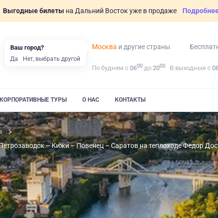
Выгодные билеты
на Дальний Восток уже в продаже
Подробне
Москва
и другие страны
Бесплат
Ваш город?
Да
Нет, выбрать другой
00
00
По будням с
06
до
20
В выходные с
0
КОРПОРАТИВНЫЕ ТУРЫ
О НАС
КОНТАКТЫ
ы
 Петрозаводск – Кижи – Повенец – Саратов на теплоходе Федор До