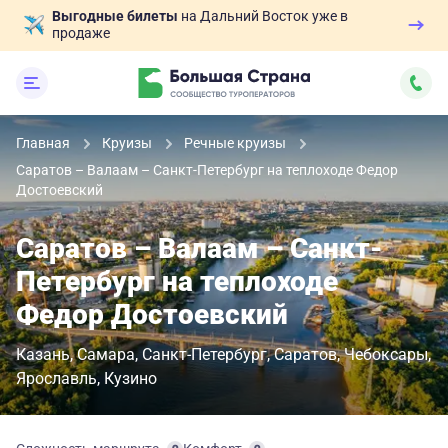
Выгодные билеты
на Дальний Восток уже в
продаже
Главная
Круизы
Речные круизы
Саратов – Валаам – Санкт-Петербург на теплоходе Федор
Достоевский
Саратов – Валаам – Санкт-
Петербург на теплоходе
Федор Достоевский
Казань
Самара
Санкт-Петербург
Саратов
Чебоксары
Ярославль
Кузино