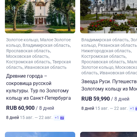
Золотое кольцо
Малое Золотое
Владимирская область
Зо
кольцо
Владимирская область
кольцо
Рязанская область
Ярославская область
Нижегородская область
Московская область
Костромская область
Костромская область
Тверская
Ярославская область
Мал
область
Ивановская область
Золотое кольцо
Московск
область
Ивановская обла
Древние города –
Звезда Руси. Путешеств
сокровища русской
Золотому кольцу из М
культуры. Тур по Золотому
кольцу из Санкт-Петербурга
RUB 59,990
/ 8 дней
RUB 60,900
/ 8 дней
8 дней
15 авг. — 22 авг.
+1
8 дней
15 авг. — 22 авг.
+1