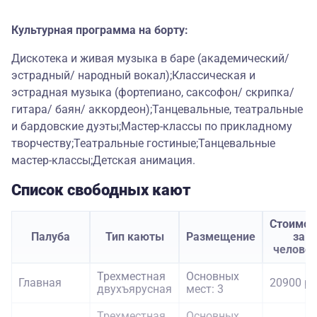
Культурная программа на борту:
Дискотека и живая музыка в баре (академический/
эстрадный/ народный вокал);Классическая и
эстрадная музыка (фортепиано, саксофон/ скрипка/
гитара/ баян/ аккордеон);Танцевальные, театральные
и бардовские дуэты;Мастер-классы по прикладному
творчеству;Театральные гостиные;Танцевальные
мастер-классы;Детская анимация.
Список свободных кают
Стоимос
Палуба
Тип каюты
Размещение
за
челове
Трехместная
Основных
Главная
20900 ру
двухъярусная
мест: 3
Трехместная
Основных