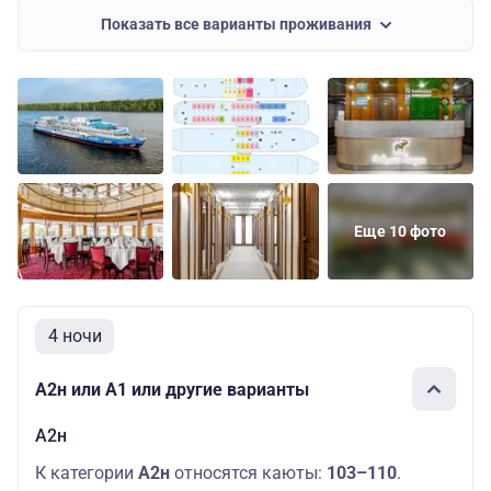
Показать все варианты проживания
Средняя
А1+
Основных мест:
13229
палуба
комфорт
1
руб.
Средняя
Полулюкс
Основных мест:
15329
палуба
«Сибирский»
2
руб.
Шлюпочная
ПК с
Основных мест:
14169
палуба
балконом
2
руб.
Еще 10 фото
4 ночи
А2н или А1 или другие варианты
А2н
К категории
А2н
относятся каюты:
103–110
.