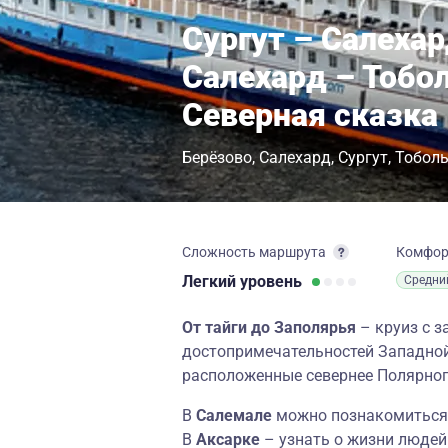
Сургут – Салеха
Салехард – Тобол
Северная сказка
Берёзово
Салехард
Сургут
Тобол
Сложность маршрута
Комфо
Легкий
уровень
Средни
От тайги до Заполярья
– круиз с з
достопримечательностей Западной
расположенные севернее Полярног
В
Салемале
можно познакомиться
В
Аксарке
– узнать о жизни людей