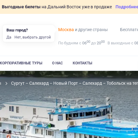
Выгодные билеты
на Дальний Восток уже в продаже
Подробне
Москва
и другие страны
Бесплат
Ваш город?
Да
Нет, выбрать другой
00
00
По будням с
06
до
20
В выходные с
0
КОРПОРАТИВНЫЕ ТУРЫ
О НАС
КОНТАКТЫ
ы
Сургут – Салехард – Новый Порт – Салехард – Тобольск на т