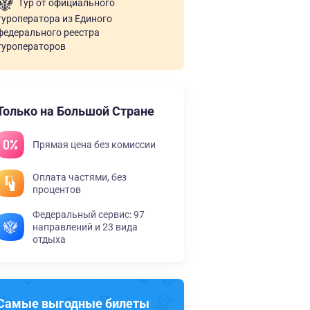
Тур от официального
туроператора из Единого
федерального реестра
туроператоров
Только на Большой Стране
Прямая цена без комиссии
Оплата частями, без
процентов
Федеральный сервис: 97
направлений и 23 вида
отдыха
Самые выгодные билеты