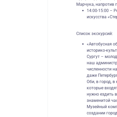
Марчука, напротив 
14:00-15:00 – 
искусства «Стер
Список экскурсий:
«Автобусная об
историко-культ
Сургут – молод
наш администра
численности на
даже Петербург
Оби, в город, 
которые входят
нужно ездить в
знаменитой час
Музейный комп
создании город