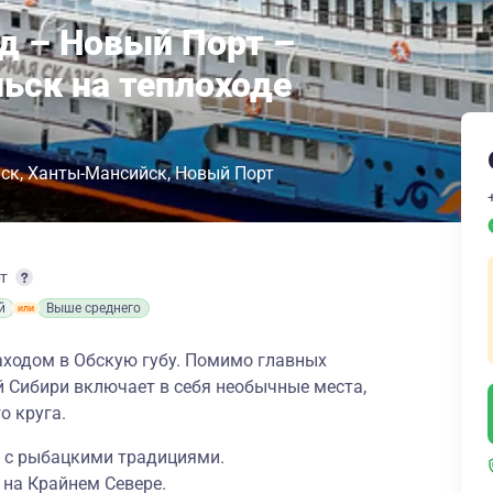
рд – Новый Порт –
ьск на теплоходе
ьск
Ханты-Мансийск
Новый Порт
рт
й
Выше среднего
аходом в Обскую губу. Помимо главных
 Сибири включает в себя необычные места,
о круга.
 с рыбацкими традициями.
 на Крайнем Севере.