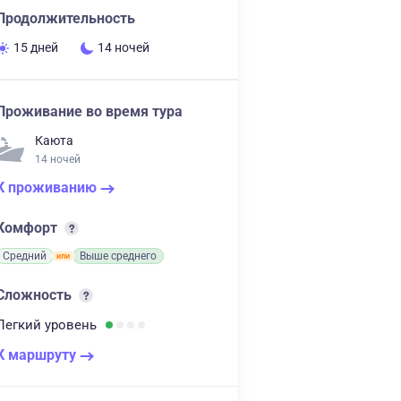
Продолжительность
15 дней
14 ночей
Проживание во время тура
Каюта
14 ночей
К проживанию
Комфорт
Средний
Выше среднего
Сложность
Легкий
уровень
К маршруту