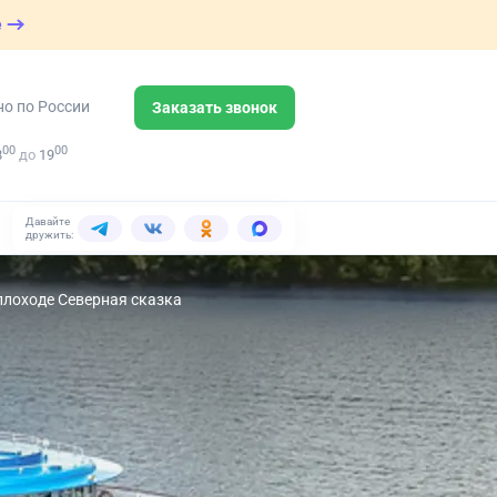
е
но по России
Заказать звонок
00
00
8
до
19
Давайте
дружить:
еплоходе Северная сказка