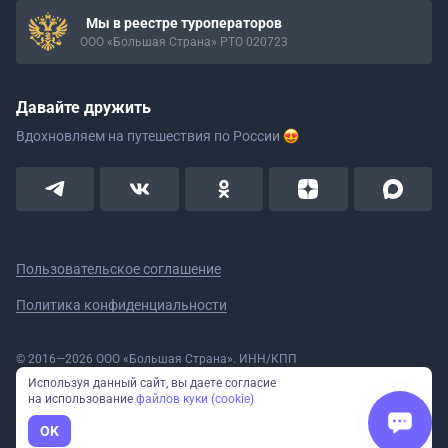
Мы в реестре туроператоров
ООО «Большая Страна» РТО 020723
Давайте дружить
Вдохновляем на путешествия
по России
Пользовательское соглашение
Политика конфиденциальности
© 2016—2026 ООО «Большая Страна». ИНН/КПП
5908078160/590801001 ОГРН 1185958020533
Используя данный сайт, вы даете согласие
Номер в реестре Роскомнадзора № 59-18-006319 (Приказ № 321 от
на использование
файлов куки (cookie)
11.10.2018)
Полное или частичное копирование изображений и текстов возможно
OK
только с указанием активной ссылки на сайт Большая Страна.