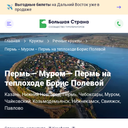
Выгодные билеты
на Дальний Восток уже в
продаже
Главная
Круизы
Речные круизы
Пермь – Муром – Пермь на теплоходе Борис Полевой
Пермь – Муром – Пермь на
теплоходе Борис Полевой
Казань
Нижний Новгород
Пермь
Чебоксары
Муром
Чайковский
Козьмодемьянск
Нижнекамск
Свияжск
Павлово