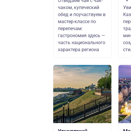
Отведаем чай с чак-
чаком, купеческий
Ув
обед и поучаствуем в
Каз
мастер-классе по
пер
перепечам:
тра
гастрономия здесь —
мин
часть национального
соз
характера региона
сти