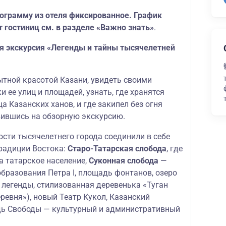
ограмму из отеля фиксированное. График
т гостиниц см. в разделе «Важно знать»
.
я экскурсия «Легенды и тайны тысячелетней
тной красотой Казани, увидеть своими
и ее улиц и площадей, узнать, где хранятся
 Казанских ханов, и где закипел без огня
вившись на обзорную экскурсию.
сти тысячелетнего города соединили в себе
традиции Востока:
Старо-Татарская слобода
, где
а татарское население,
Суконная слобода
—
разования Петра I, площадь фонтанов, озеро
 легенды, стилизованная деревенька «Туган
ревня»), новый Театр Кукол, Казанский
дь Свободы — культурный и административный