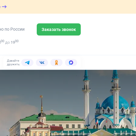
е
но по России
Заказать звонок
00
00
8
до
19
Давайте
дружить: