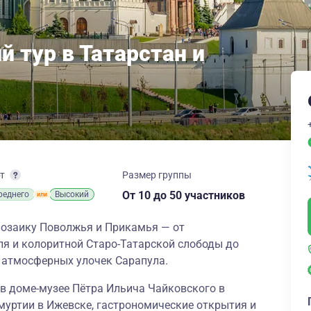
 тур в Татарстан и
рт
Размер группы
От 10
до 50 участников
реднего
Высокий
озаику Поволжья и Прикамья — от
ля и колоритной Старо-Татарской слободы до
и атмосферных улочек Сарапула.
в доме-музее Пётра Ильича Чайковского в
муртии в Ижевске, гастрономические открытия и