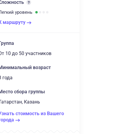
Сложность
Легкий
уровень
К маршруту
Группа
От 10
до 50 участников
Минимальный возраст
3 года
Место сбора группы
Татарстан, Казань
Узнать стоимость из Вашего
города