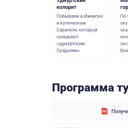
Удмуртский
Ма
колорит
го
Побываем в Ижевске
По
и купеческом
оку
Сарапуле, который
ска
называют
ноч
«удмуртским
экс
Суздалем»
Каз
Программа т
Получи