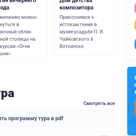
гия вечернего
Дом детства
рода
композитора
 желанию можно
Прикоснемся к
нуться в
истокам гения в
зочный облик
музее-усадьбе П. И.
ной столицы на
Чайковского в
курсии «Огни
Воткинске
ани»
ура
Смотреть все
ть программу тура в pdf