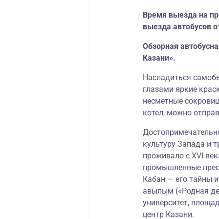
Время выезда на пр
выезда автобусов о
Обзорная автобусна
Казани».
Насладиться самобы
глазами яркие краск
несметные сокровища
котел, можно отпра
Достопримечательно
культуру Запада и 
проживало с XVI век
промышленные преоб
Кабан — его тайны и
авылым («Родная де
университет, площа
центр Казани.