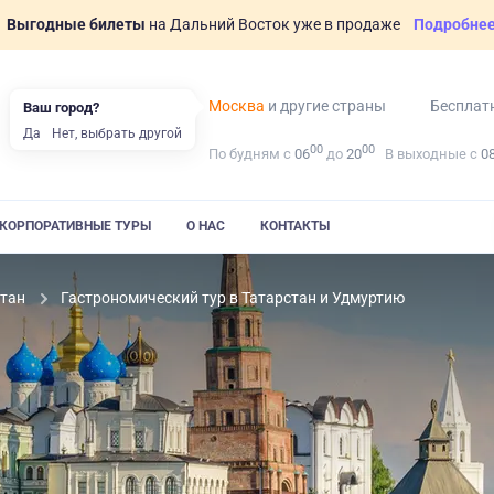
Выгодные билеты
на Дальний Восток уже в продаже
Подробне
Москва
и другие страны
Бесплат
Ваш город?
Да
Нет, выбрать другой
00
00
По будням с
06
до
20
В выходные с
0
КОРПОРАТИВНЫЕ ТУРЫ
О НАС
КОНТАКТЫ
стан
Гастрономический тур в Татарстан и Удмуртию