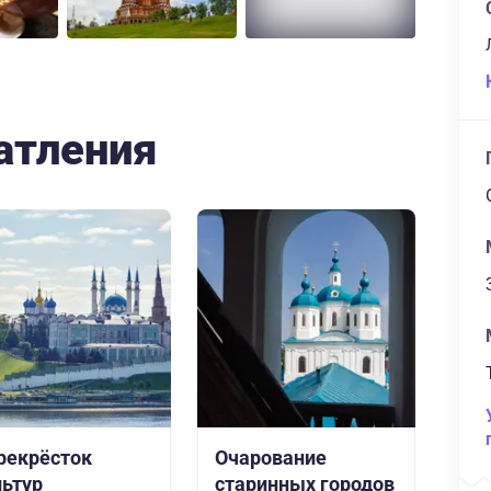
атления
рекрёсток
Очарование
льтур
старинных городов