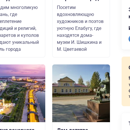
идим многоликую
Посетим
ань, где
вдохновляющую
еплетение
художников и поэтов
диций и религий,
уютную Елабугу, где
аретов и куполов
находятся дома-
дают уникальный
музеи И. Шишкина и
ль города
М. Цветаевой