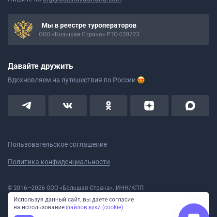
Мы в реестре туроператоров
ООО «Большая Страна» РТО 020723
Давайте дружить
Вдохновляем на путешествия
по России
Пользовательское соглашение
Политика конфиденциальности
© 2016—2026 ООО «Большая Страна». ИНН/КПП
5908078160/590801001 ОГРН 1185958020533
Используя данный сайт, вы даете согласие
Номер в реестре Роскомнадзора № 59-18-006319 (Приказ № 321 от
на использование
файлов куки (cookie)
11.10.2018)