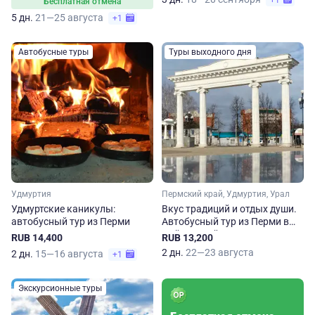
+1
Бесплатная отмена
5 дн.
21—25 августа
+1
Автобусные туры
Туры выходного дня
Удмуртия
Пермский край, Удмуртия, Урал
Удмуртские каникулы:
Вкус традиций и отдых души.
автобусный тур из Перми
Автобусный тур из Перми в
Чайковский и Воткинск
RUB 14,400
RUB 13,200
2 дн.
22—23 августа
2 дн.
15—16 августа
+1
Экскурсионные туры