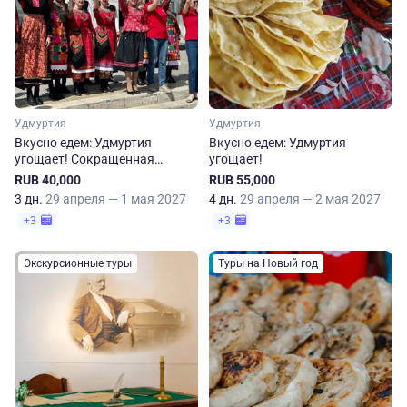
Удмуртия
Удмуртия
Вкусно едем: Удмуртия
Вкусно едем: Удмуртия
угощает! Сокращенная
угощает!
программа
RUB 40,000
RUB 55,000
3 дн.
29 апреля — 1 мая 2027
4 дн.
29 апреля — 2 мая 2027
+3
+3
Экскурсионные туры
Туры на Новый год