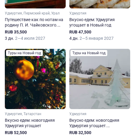
Удмуртия, Пермский край, Урал
Удмуртия
Путешествие как по нотам на
Вкусно едем: Удмуртия
родину П. И. Чайковского.
угощает в Новый год
Ижевск — Воткинск —
RUB 35,500
RUB 47,500
Чайковский
3 дн.
2—4 июля 2027
4 дн.
2—5 января 2027
Туры на Новый год
Туры на Новый год
Удмуртия, Татарстан
Удмуртия
Вкусно едем: новогодняя
Вкусно едем: новогодняя
Удмуртия угощает
Удмуртия угощает.
Сокращенная программа
RUB 52,500
RUB 32,500