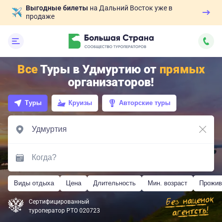
Выгодные билеты
на Дальний Восток уже в
продаже
Все
Туры в Удмуртию от
прямых
организаторов!
Туры
Круизы
Авторские туры
Виды отдыха
Цена
Длительность
Мин. возраст
Прожив
Сертифицированный
туроператор РТО 020723