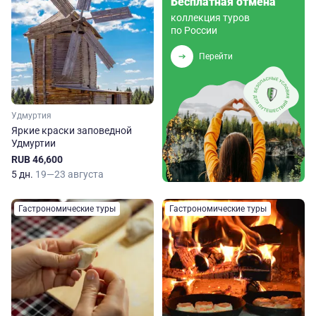
Бесплатная отмена
коллекция туров
по России
Перейти
Удмуртия
Яркие краски заповедной
Удмуртии
RUB 46,600
5 дн.
19—23 августа
Гастрономические туры
Гастрономические туры