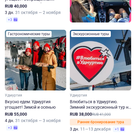
программа. Зимой и осенью
RUB 40,000
3 дн.
31 октября — 2 ноября
+3
Гастрономические туры
Экскурсионные туры
Удмуртия
Удмуртия
Вкусно едем: Удмуртия
Влюбиться в Удмуртию.
угощает! Зимой и осенью
Зимний экскурсионный тур на
3 дня
RUB 55,000
RUB 38,000
RUB 41,000
4 дн.
31 октября — 3 ноября
Раннее бронирование тура
+3
3 дн.
11—13 декабря
+1