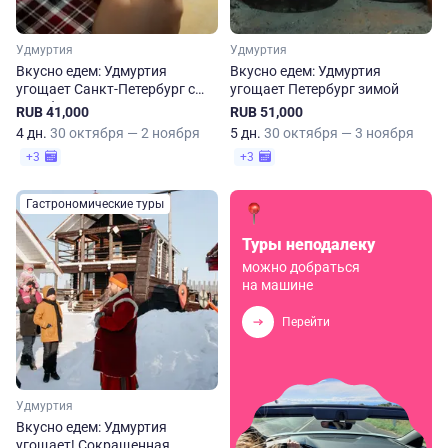
Удмуртия
Удмуртия
Вкусно едем: Удмуртия
Вкусно едем: Удмуртия
угощает Санкт-Петербург с
угощает Петербург зимой
октября по март
RUB 41,000
RUB 51,000
4 дн.
30 октября — 2 ноября
5 дн.
30 октября — 3 ноября
+3
+3
Гастрономические туры
Туры неподалеку
можно добраться
на машине
Перейти
Удмуртия
Вкусно едем: Удмуртия
угощает! Сокращенная