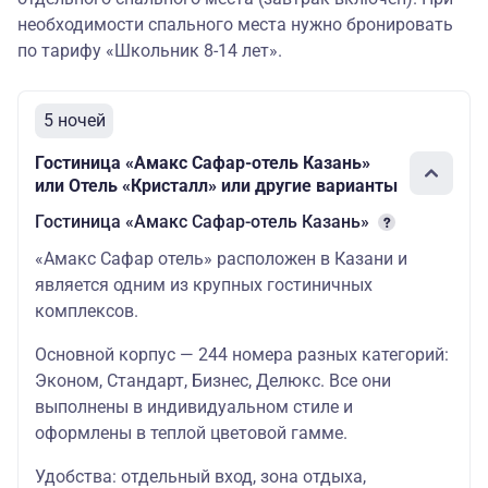
«Ильмар сити»
необходимости спального места нужно бронировать
3 *
по тарифу «Школьник 8-14 лет».
46350
27600/45850
46350
(стандартный
TWIN/DBL) НГ
5 ночей
«Булгар 2*»
(стандартный
46350
27600/45850
46350
TWIN/DBL) НГ
Гостиница «Амакс Сафар-отель Казань»
или Отель «Кристалл» или другие варианты
«Амакс Сафар
Гостиница «Амакс Сафар-отель Казань»
Отель» 3 * (блок
TEENS -
«Амакс Сафар отель» расположен в Казани и
двухъярусные
47600
27600/47100
47600
кровати; TWIN,
является одним из крупных гостиничных
TRPL, QDRPL)
комплексов.
НГ
Основной корпус — 244 номера разных категорий:
Отель
Эконом, Стандарт, Бизнес, Делюкс. Все они
«Давыдов на
Назарбаева» 3*
47600
27600/47100
47600
выполнены в индивидуальном стиле и
(стандартный
оформлены в теплой цветовой гамме.
TWIN/DBL) НГ
Удобства: отдельный вход, зона отдыха,
«Биляр ИНН» 3