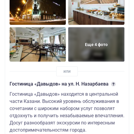
TWIN/DBL) НГ
Отель
«Корстон Royal»
65600
27600/65100
65600
5* (DELUXE
TWIN/DBL) НГ
Еще 4 фото
Гостиница «Давыдов» на ул. Н. Назарбаева
Гостиница «Давыдов» находится в центральной
части Казани. Высокий уровень обслуживания в
сочетании с широким набором услуг позволят
отдохнуть и получить незабываемые впечатления.
Досуг разнообразят экскурсии по интересным
достопримечательностям города.