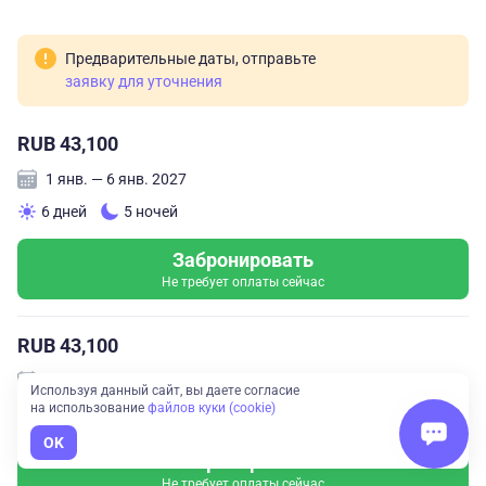
Предварительные даты, отправьте
заявку для уточнения
RUB 43,100
1 янв. — 6 янв. 2027
6 дней
5 ночей
Забронировать
Не требует оплаты сейчас
RUB 43,100
2 янв. — 7 янв. 2027
Используя данный сайт, вы даете согласие
на использование
файлов куки (cookie)
6 дней
5 ночей
OK
Забронировать
Не требует оплаты сейчас