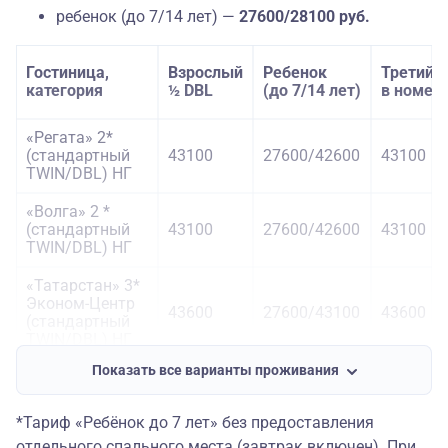
ребенок (до 7/14 лет) —
27600/28100 руб.
Гостиница,
Взрослый
Ребенок
Третий
категория
½ DBL
(до 7/14 лет)
в номер
«Регата» 2*
(стандартный
43100
27600/42600
43100
TWIN/DBL) НГ
«Волга» 2 *
(стандартный
43100
27600/42600
43100
TWIN/DBL) НГ
«Татарстан» 3*
Эконом-Центр
43600
27600/43100
43600
(стандартный
TWIN/DBL) НГ
Показать все варианты проживания
«Рем эконом-
отель» 2 *
43850
27600/43350
43850
(стандартный
*Тариф «Ребёнок до 7 лет» без предоставления
TWIN/DBL) НГ
отдельного спального места (завтрак включен). При