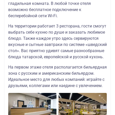
* (стандартный
гладильная комната. В любой точке отеля
47600
27600/47100
47600
TWIN/DBL) НГ
возможно бесплатное подключение к
бесперебойной сети Wi-Fi.
«Давыдов на
Карла Маркса
На территории работает 3 ресторана, гости смогут
3*»
47600
27600/47100
47600
(стандартный
выбрать себе кухню по душе и заказать любимое
TWIN/DBL) НГ
блюдо. Также каждое утро здесь сервируются
вкусные и сытные завтраки по системе «шведский
«Амакс Сафар
Отель» 3 *
стол». Вас приятно удивят самые разнообразные
47600
27600/47100
47600
(стандартный
блюда татарской, европейской и русской кухонь.
TWIN/DBL) НГ
На первом этаже отеля располагается бильярдная
«IT-Парк Отель»
зона с русским и американским бильярдом.
3*
(стандартный
Идеальное место для любых компаний: играйте с
номер
друзьями, коллегами или наедине с увлечением.
48850
27600/48350
48850
(возможен
полуцокольный
этаж)
TWIN/DBL) НГ
«Парк Отель» 3