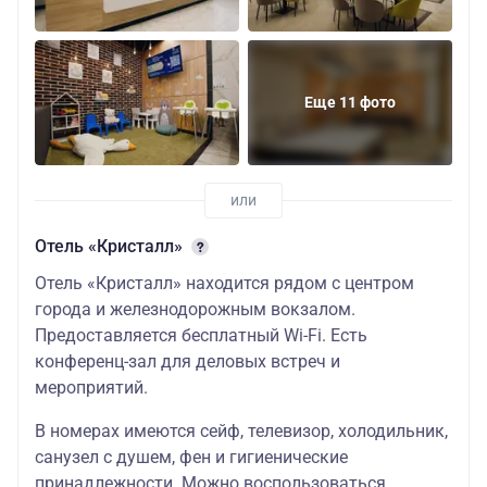
* (стандартный
50100
27600/49600
/
TWIN/DBL) НГ
«Отель Азимут»
3 *
50100
27600/49600
50100
Еще 11 фото
(стандартный
TWIN/DBL) НГ
«Отель
Кристалл» 3*
50100
27600/49600
50100
(стандартный
TWIN/DBL) НГ
Отель «Кристалл»
«Раймонд» 4*
Отель «Кристалл» находится рядом с центром
(стандартный
50100
27600/49600
50100
TWIN/DBL) НГ
города и железнодорожным вокзалом.
Предоставляется бесплатный Wi-Fi. Есть
«Сулейман
конференц-зал для деловых встреч и
Палас Отель» 4*
52600
27600/52100
52600
(стандартный
мероприятий.
TWIN/DBL) НГ
В номерах имеются сейф, телевизор, холодильник,
Отель «Корстон
санузел с душем, фен и гигиенические
Tower» 4 *
53100
27600/52600
53100
принадлежности. Можно воспользоваться
(superior