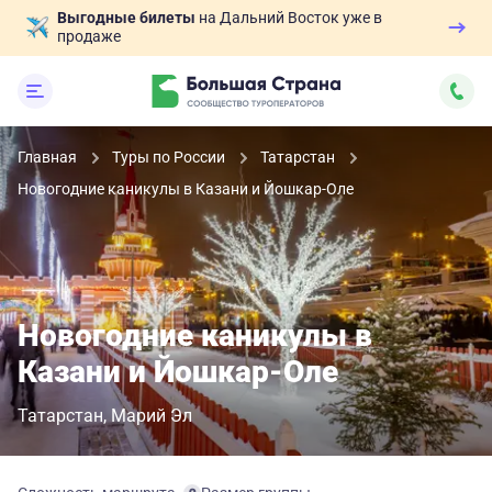
Выгодные билеты
на Дальний Восток уже в
продаже
Главная
Туры по России
Татарстан
Новогодние каникулы в Казани и Йошкар-Оле
Новогодние каникулы в
Казани и Йошкар-Оле
Татарстан
Марий Эл