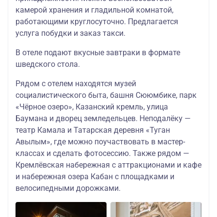
TWIN/DBL) НГ
камерой хранения и гладильной комнатой,
работающими круглосуточно. Предлагается
«Гранд Отель
услуга побудки и заказ такси.
Казань» 4 *
53850
27600/53350
53850
(стандартный
В отеле подают вкусные завтраки в формате
TWIN/DBL) НГ
шведского стола.
«Шаляпин
Палас Отель»
Рядом с отелем находятся музей
55100
27600/54600
55100
(стандартный
социалистического быта, башня Сююмбике, парк
TWIN/DBL) НГ
«Чёрное озеро», Казанский кремль, улица
«Биляр Палас
Баумана и дворец земледельцев. Неподалёку —
Отель» 4 *
55100
27600/54600
55100
театр Камала и Татарская деревня «Туган
(стандартный
Авылым», где можно поучаствовать в мастер-
TWIN/DBL) НГ
классах и сделать фотосессию. Также рядом —
«Отель Релита»
Кремлёвская набережная с аттракционами и кафе
4 *
56850
27600/56350
56850
и набережная озера Кабан с площадками и
(стандартный
TWIN/DBL) НГ
велосипедными дорожками.
«Отель Ногай» 4
* (стандартный
57600
27600/57100
/