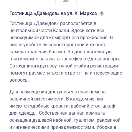
стандартный
30.04.2026-
7958
номер
13.05.2026;
21258
руб./
2
Гостиница «Давыдов» на ул. К. Маркса
праздничный
11.06.2026-
руб.
21058
ру
Гостиница «Давыдов» располагается в
заезд
17.06.2026
руб.
центральной части Казани. Здесь есть все
Гранд Отель Казань 4*
необходимое для комфортного проживания. В
числе удобств высокоскоростной интернет,
14.05.2026-
7958
10.06.2026
камера хранения багажа. За дополнительную
стандартный
16958
руб./
1
;
плату можно заказать трансфер от/до аэропорта.
номер
руб.
16758
ру
18.06.2026-
руб.
Сотрудники круглосуточной стойки регистрации
30.09.2026
помогут разместиться и ответят на интересующие
Гранд Отель Казань 4*
вопросы.
стандартный
30.04.2026-
7958
Для размещения доступны уютные номера
номер
13.05.2026;
18958
руб./
1
различной вместимости. В каждом из низ
праздничный
11.06.2026-
руб.
18758
ру
заезд
17.06.2026
руб.
имеются удобные кровати, рабочий стол, шкаф
для одежды. Собственная ванная комната
Парк Отель 3*
оснащена душевой кабиной, туалетом, раковиной
и гигиеническими принадлежностями. Уборка в
14.05.2026-
7958