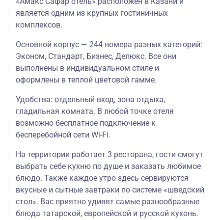
«Амакс Сафар отель» расположен в Казани и
14.05.2026-
7958
10.06.2026
является одним из крупных гостиничных
стандартный
15558
руб./
1
;
номер
руб.
15358
ру
комплексов.
18.06.2026-
руб.
30.09.2026
Основной корпус — 244 номера разных категорий:
Амакс Сафар Отель 3 Стандарт*
Эконом, Стандарт, Бизнес, Делюкс. Все они
выполнены в индивидуальном стиле и
стандартный
30.04.2026-
7958
оформлены в теплой цветовой гамме.
номер
13.05.2026;
16958
руб./
1
праздничный
11.06.2026-
руб.
16758
ру
Удобства: отдельный вход, зона отдыха,
заезд
17.06.2026
руб.
гладильная комната. В любой точке отеля
Давыдов на Карла Маркса 3*
возможно бесплатное подключение к
бесперебойной сети Wi-Fi.
14.05.2026-
7958
10.06.2026
стандартный
15558
руб./
1
На территории работает 3 ресторана, гости смогут
;
номер
руб.
15358
ру
18.06.2026-
выбрать себе кухню по душе и заказать любимое
руб.
30.09.2026
блюдо. Также каждое утро здесь сервируются
вкусные и сытные завтраки по системе «шведский
Давыдов на Карла Маркса 3*
стол». Вас приятно удивят самые разнообразные
стандартный
30.04.2026-
7958
блюда татарской, европейской и русской кухонь.
номер
13.05.2026;
16958
руб./
1