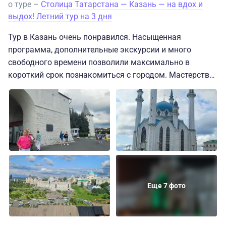
о туре –
Столица Татарстана — Казань — на вдох и
выдох! Летний тур на 3 дня
Тур в Казань очень понравился. Насыщенная
программа, дополнительные экскурсии и много
свободного времени позволили максимально в
короткий срок познакомиться с городом. Мастерство
гидов позволило окунуться в историю столицы и
городские легенды. Информация от руководителей
поездок не была перегружена ненужными фактами,
походы проводились действительно по важным
местам.
Еще 7 фото