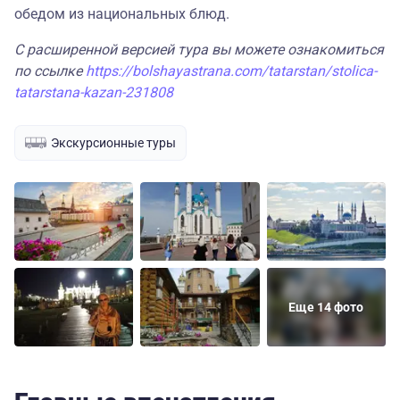
обедом из национальных блюд.
С расширенной версией тура вы можете ознакомиться
по ссылке
https://bolshayastrana.com/tatarstan/stolica-
tatarstana-kazan-231808
Экскурсионные туры
Еще 14 фото