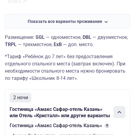
Волга 2*
стандартный
30.04.2026-
7958
номер
13.05.2026;
15718
руб./
1
Показать все варианты проживания
праздничный
11.06.2026-
руб.
15518
ру
заезд
17.06.2026
руб.
Размещение:
SGL
— одноместное,
DBL
— двухместное,
Татарстан 3* Эконом
TRPL
— трехместное,
ExB
— доп. место.
14.05.2026-
7958
*Тариф «Ребёнок до 7 лет» без предоставления
10.06.2026
стандартный
14338
руб./
1
;
отдельного спального места (завтрак включен). При
номер
руб.
14138
ру
18.06.2026-
необходимости спального места нужно бронировать
руб.
30.09.2026
по тарифу «Школьник 8-14 лет».
Татарстан 3* Эконом
стандартный
30.04.2026-
7958
2 ночи
номер
13.05.2026;
15958
руб./
1
праздничный
11.06.2026-
руб.
15758
ру
Гостиница «Амакс Сафар-отель Казань»
заезд
17.06.2026
руб.
или Отель «Кристалл» или другие варианты
Амакс Сафар Отель 3 Стандарт*
Гостиница «Амакс Сафар-отель Казань»