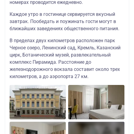
10.06.2026
номерах проводится ежедневно.
стандартный
16958
руб./
1
;
номер
руб.
16758
ру
18.06.2026-
Каждое утро в гостинице сервируется вкусный
руб.
30.09.2026
завтрак. Пообедать и поужинать гости могут в
ближайших заведениях общественного питания.
Парк Отель 3*
стандартный
30.04.2026-
7958
В пределах двух километров расположен парк
номер
13.05.2026;
18758
руб./
1
Черное озеро, Ленинский сад, Кремль, Казанский
праздничный
11.06.2026-
руб.
18558
ру
цирк, Ботанический музей, развлекательный
заезд
17.06.2026
руб.
комплекс Пирамида. Расстояние до
IT Парк Отель 3*
железнодорожного вокзала составит около трех
километров, а до аэропорта 27 км.
14.05.2026-
7958
10.06.2026
стандартный
16958
руб./
1
;
номер
руб.
16758
ру
18.06.2026-
руб.
30.09.2026
IT Парк Отель 3*
стандартный
30.04.2026-
7958
номер
13.05.2026;
18758
руб./
1