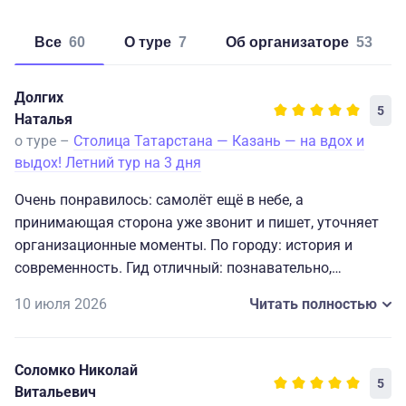
Все
60
о туре
7
об организаторе
53
Долгих
5
Наталья
о туре –
Столица Татарстана — Казань — на вдох и
выдох! Летний тур на 3 дня
Очень понравилось: самолёт ещё в небе, а
принимающая сторона уже звонит и пишет, уточняет
организационные моменты. По городу: история и
современность. Гид отличный: познавательно,
культурно, ненавязчиво. Отель: чисто,
10 июля 2026
Читать полностью
профессионально, вкусно!
Об одном жалею: три дня для Казани маловато! При
перелёте из Сибири особенно ( нужно брать минимум
Соломко Николай
5!)
5
Витальевич