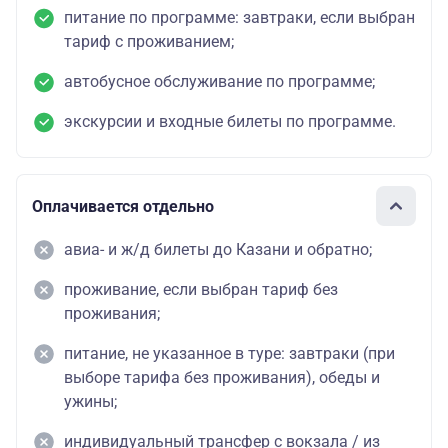
питание по программе: завтраки, если выбран
14.05.2026-
7958
тариф с проживанием;
10.06.2026
стандартный
18958
руб./
1
;
номер
руб.
18758
ру
автобусное обслуживание по программе;
18.06.2026-
руб.
30.09.2026
экскурсии и входные билеты по программе.
Корстон Royal 5*
стандартный
30.04.2026-
7958
номер
13.05.2026;
22258
руб./
2
Оплачивается отдельно
праздничный
11.06.2026-
руб.
22058
ру
заезд
17.06.2026
руб.
авиа- и ж/д билеты до Казани и обратно;
проживание, если выбран тариф без
проживания;
питание, не указанное в туре: завтраки (при
выборе тарифа без проживания), обеды и
ужины;
индивидуальный трансфер с вокзала / из