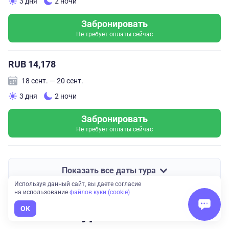
3 дня
2 ночи
Забронировать
Не требует оплаты сейчас
RUB 14,178
18 сент. — 20 сент.
3 дня
2 ночи
Забронировать
Не требует оплаты сейчас
Показать все даты тура
Используя данный сайт, вы даете согласие
на использование
файлов куки (cookie)
OK
Похожие туры