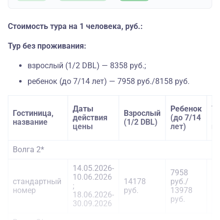
Стоимость тура на 1 человека, руб.:
Тур без проживания:
взрослый (1/2 DBL) — 8358 руб.;
ребенок (до 7/14 лет) — 7958 руб./8158 руб.
Даты
Ребенок
Т
Гостиница,
Взрослый
действия
(до 7/14
в
название
(1/2 DBL)
цены
лет)
н
Волга 2*
14.05.2026-
7958
10.06.2026
стандартный
14178
руб./
1
;
номер
руб.
13978
ру
18.06.2026-
руб.
30.09.2026