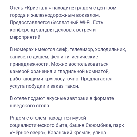
руб.
30.09.2026
Отель «Кристалл» находится рядом с центром
города и железнодорожным вокзалом.
Кристалл 3*
Предоставляется бесплатный Wi-Fi. Есть
стандартный
30.04.2026-
7958
конференц-зал для деловых встреч и
номер
13.05.2026;
16958
руб./
1
мероприятий.
праздничный
11.06.2026-
руб.
16758
ру
заезд
17.06.2026
руб.
В номерах имеются сейф, телевизор, холодильник,
Биляр Палас отель 4*
санузел с душем, фен и гигиенические
принадлежности. Можно воспользоваться
14.05.2026-
7958
камерой хранения и гладильной комнатой,
10.06.2026
стандартный
16958
руб./
1
;
работающими круглосуточно. Предлагается
номер
руб.
16758
ру
18.06.2026-
услуга побудки и заказ такси.
руб.
30.09.2026
В отеле подают вкусные завтраки в формате
Биляр Палас отель 4*
шведского стола.
стандартный
30.04.2026-
7958
номер
13.05.2026;
18958
руб./
1
Рядом с отелем находятся музей
праздничный
11.06.2026-
руб.
18758
ру
социалистического быта, башня Сююмбике, парк
заезд
17.06.2026
руб.
«Чёрное озеро», Казанский кремль, улица