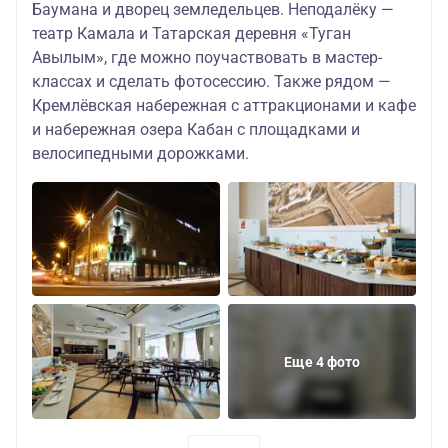
Баумана и дворец земледельцев. Неподалёку —
Сулейман Палас Отель 4*
театр Камала и Татарская деревня «Туган
14.05.2026-
Авылым», где можно поучаствовать в мастер-
7958
10.06.2026
стандартный
16958
руб./
1
классах и сделать фотосессию. Также рядом —
;
номер
руб.
16758
ру
18.06.2026-
Кремлёвская набережная с аттракционами и кафе
руб.
30.09.2026
и набережная озера Кабан с площадками и
велосипедными дорожками.
Сулейман Палас Отель 4*
стандартный
30.04.2026-
7958
номер
13.05.2026;
18958
руб./
1
праздничный
11.06.2026-
руб.
18758
ру
заезд
17.06.2026
руб.
Корстон Tower 4*
14.05.2026-
7958
10.06.2026
стандартный
16958
руб./
1
;
Еще 4 фото
номер
руб.
16758
ру
18.06.2026-
руб.
30.09.2026
Корстон Tower 4*