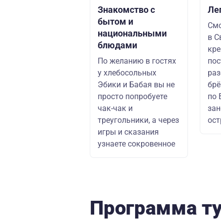
Знакомство с
Ле
бытом и
Смо
национальными
в С
блюдами
кре
По желанию в гостях
пос
у хлебосольных
раз
Эбики и Бабая вы не
брё
просто попробуете
по 
чак-чак и
зан
треугольники, а через
ост
игры и сказания
узнаете сокровенное
Программа т