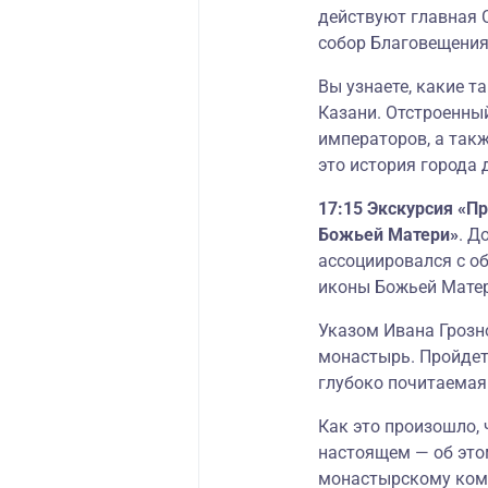
действуют главная 
собор Благовещения
Вы узнаете, какие 
Казани. Отстроенный
императоров, а так
это история города 
17:15 Экскурсия «П
Божьей Матери»
. Д
ассоциировался с о
иконы Божьей Матер
Указом Ивана Грозн
монастырь. Пройдет
глубоко почитаемая
Как это произошло,
настоящем — об это
монастырскому ком