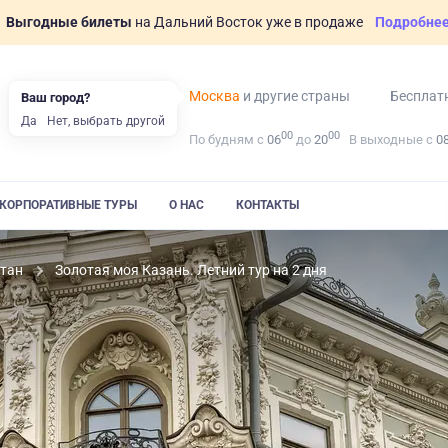
Выгодные билеты
на Дальний Восток уже в продаже
Подробне
Москва
и другие страны
Бесплат
Ваш город?
Да
Нет, выбрать другой
00
00
По будням с
06
до
20
В выходные с
0
КОРПОРАТИВНЫЕ ТУРЫ
О НАС
КОНТАКТЫ
стан
Золотая моя Казань. Летний тур на 2 дня