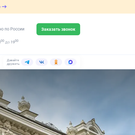
е
но по России
Заказать звонок
00
00
8
до
19
Давайте
дружить: