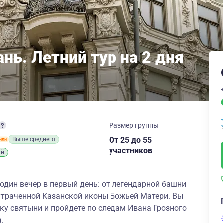
нь. Летний тур на 2 дня
Размер группы
От 25
до 55
Выше среднего
участников
ий
 один вечер в первый день: от легендарной башни
утраченной Казанской иконы Божьей Матери. Вы
ку святыни и пройдете по следам Ивана Грозного
.