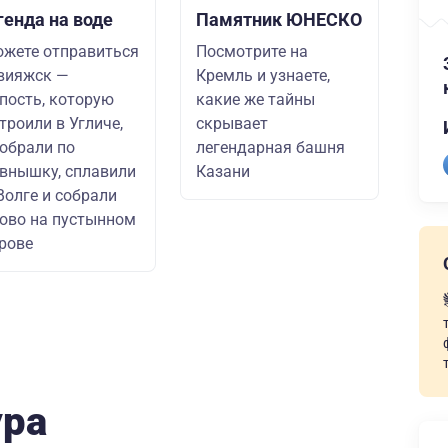
генда на воде
Памятник ЮНЕСКО
жете отправиться
Посмотрите на
вияжск —
Кремль и узнаете,
пость, которую
какие же тайны
троили в Угличе,
скрывает
обрали по
легендарная башня
внышку, сплавили
Казани
Волге и собрали
ово на пустынном
рове
ура