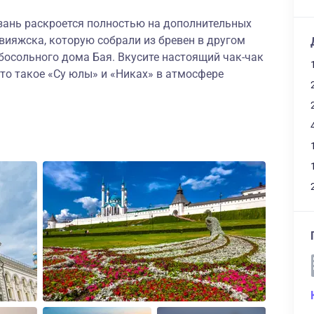
азань раскроется полностью на дополнительных
Свияжска, которую собрали из бревен в другом
ебосольного дома Бая. Вкусите настоящий чак-чак
что такое «Су юлы» и «Никах» в атмосфере