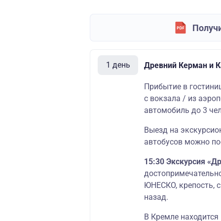
Получи
1 день
Древний Керман и 
Прибытие в гостини
с вокзала / из аэроп
автомобиль до 3 чел
Выезд на экскурсио
автобусов можно по
15:30
Экскурсия «Д
достопримечательно
ЮНЕСКО, крепость, с
назад.
В Кремле находится