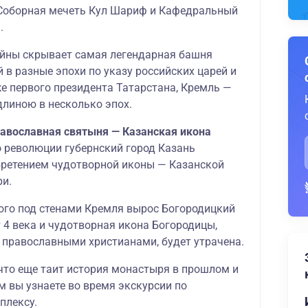
Соборная мечеть Кул Шариф и Кафедральный
.
тайны скрывает самая легендарная башня
 в разные эпохи по указу российских царей и
же первого президента Татарстана, Кремль —
длиною в несколько эпох.
равославная святыня — Казанская икона
о революции губернский город Казань
бретением чудотворной иконы — Казанской
и.
ого под стенами Кремля вырос Богородицкий
 4 века и чудотворная икона Богородицы,
 православными христианами, будет утрачена.
 что еще таит история монастыря в прошлом и
м вы узнаете во время экскурсии по
плексу.