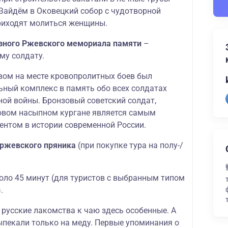
Зайдём в Оковецкий собор с чудотворной
приходят молиться женщины.
зного Ржевского мемориала памяти
–
му солдату.
евом на месте кровопролитных боев был
ный комплекс в память обо всех солдатах
ной войны. Бронзовый советский солдат,
овом насыпном кургане является самым
нтом в истории современной России.
 ржевского пряника
(при покупке тура на полу-/
оло 45 минут (для туристов с выбранным типом
.
русские лакомства к чаю здесь особенные. А
ыпекали только на меду. Первые упоминания о