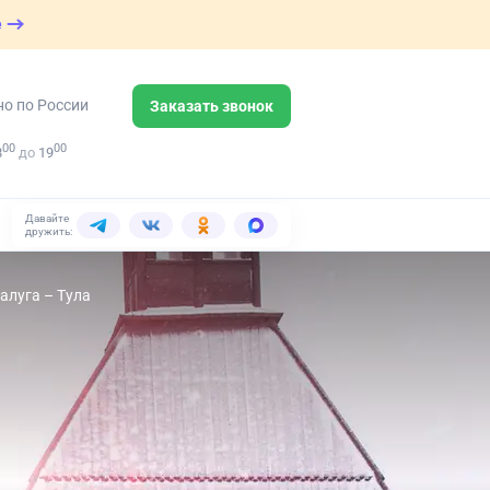
е
но по России
Заказать звонок
00
00
8
до
19
Давайте
дружить:
алуга – Тула