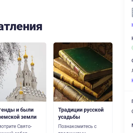
атления
генды и были
Традиции русской
земской земли
усадьбы
отрите Свято-
Познакомитесь с