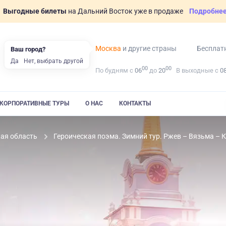
Выгодные билеты
на Дальний Восток уже в продаже
Подробне
Москва
и другие страны
Бесплат
Ваш город?
Да
Нет, выбрать другой
00
00
По будням с
06
до
20
В выходные с
0
КОРПОРАТИВНЫЕ ТУРЫ
О НАС
КОНТАКТЫ
кая область
Героическая поэма. Зимний тур. Ржев – Вязьма – К