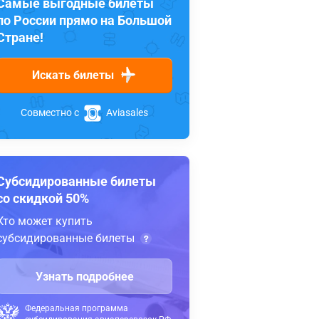
Самые выгодные билеты
по России прямо на Большой
Стране!
Искать билеты
Совместно с
Aviasales
Субсидированные билеты
со скидкой 50%
Кто может купить
субсидированные билеты
Узнать подробнее
Федеральная программа