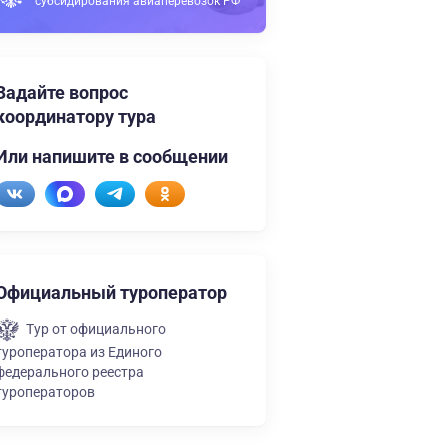
субсидирования авиаперевозок РФ
Задайте вопрос
координатору тура
Или напишите в сообщении
Официальный туроператор
Тур от официального
туроператора из Единого
федерального реестра
туроператоров