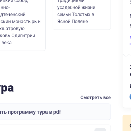
ицкий собор,
традициями
нно-
усадебной жизни
дтеченский
семьи Толстых в
ский монастырь и
Ясной Поляне
ехшатровую
ковь Одигитрии
I века
ура
Смотреть все
ть программу тура в pdf