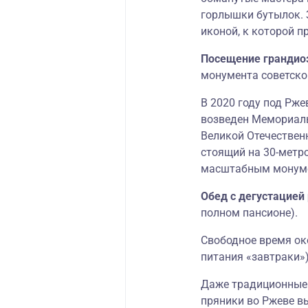
горлышки бутылок. 
иконой, к которой 
Посещение грандио
монумента советско
В 2020 году под Рж
возведен Мемориаль
Великой Отечествен
стоящий на 30-метр
масштабным монуме
Обед с дегустацией
полном пансионе).
Свободное время ок
питания «завтраки»)
Даже традиционные 
пряники во Ржеве в