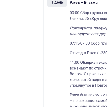
1 день
Ржев – Вязьма
03:00 Сбор группы в
Ленина, 36 «Круглый
Пожалуйста, предуп
планируете посадку
07:15-07:30 Сбор гр
Отъезд в Ржев (~230
11:00
Обзорная экс
все знают по строч
Волге». От ржаных 
железистой воды в 
упомянутое в Новгор
Ржев был лакомым 
– но сохранил самоб
мужчины имеют нео