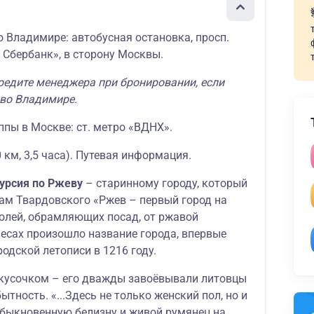
о Владимире: автобусная остановка, просп.
 Сбербанк», в сторону Москвы.
редите менеджера при бронировании, если
 во Владимире.
уппы в Москве: ст. метро «ВДНХ».
 км, 3,5 часа). Путевая информация.
курсия по Ржеву
– старинному городу, который
кам Твардовского «Ржев – первый город на
полей, обрамляющих посад, от ржавой
лесах произошло название города, впервые
одской летописи в 1216 году.
кусочком – его дважды завоёвывали литовцы
ытность. «...Здесь не только женский пол, но и
быкновенную белизну и живой румянец на