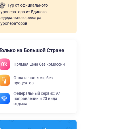
Тур от официального
туроператора из Единого
федерального реестра
туроператоров
Только на Большой Стране
Прямая цена без комиссии
Оплата частями, без
процентов
Федеральный сервис: 97
направлений и 23 вида
отдыха