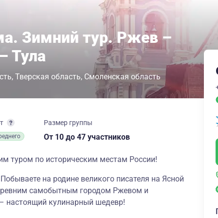
ма. Зимний тур. Ржев –
– Тула
сть
Тверская область
Смоленская область
рт
Размер группы
От 10
до 47 участников
реднего
им туром по историческим местам России!
. Побываете на родине великого писателя на Ясной
 древним самобытным городом Ржевом и
 – настоящий кулинарный шедевр!