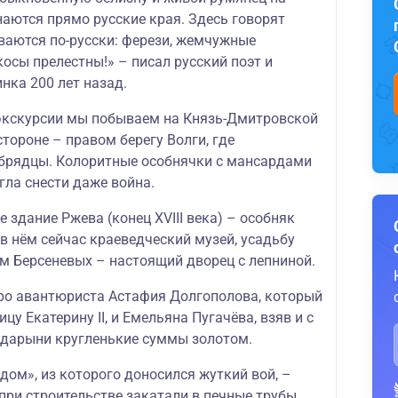
наются прямо русские края. Здесь говорят
еваются по-русски: ферези, жемчужные
осы прелестны!» – писал русский поэт и
нка 200 лет назад.
экскурсии мы побываем на Князь-Дмитровской
тороне – правом берегу Волги, где
брядцы. Колоритные особнячки с мансардами
гла снести даже война.
 здание Ржева (конец XVIII века) – особняк
в нём сейчас краеведческий музей, усадьбу
м Берсеневых – настоящий дворец с лепниной.
о авантюриста Астафия Долгополова, который
цу Екатерину II, и Емельяна Пугачёва, взяв и с
сударыни кругленькие суммы золотом.
дом», из которого доносился жуткий вой, –
при строительстве закатали в печные трубы