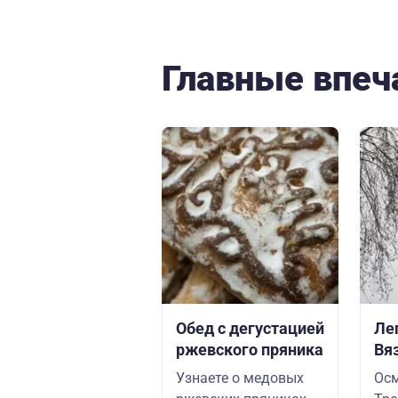
Главные впеч
Обед с дегустацией
Ле
ржевского пряника
Вя
Узнаете о медовых
Осм