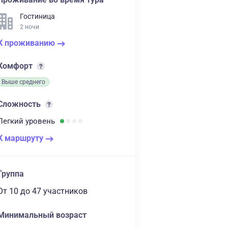
Гостиница
2 ночи
К проживанию
Комфорт
Выше среднего
Сложность
Легкий
уровень
К маршруту
Группа
От 10
до 47 участников
Минимальный возраст