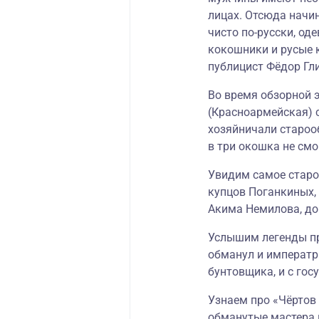
лицах. Отсюда начи
чисто по-русски, од
кокошники и русые к
публицист Фёдор Гли
Во время обзорной 
(Красноармейская) с
хозяйничали староо
в три окошка не смо
Увидим самое старое
купцов Поганкиных, 
Акима Немилова, до
Услышим легенды пр
обманул и императри
бунтовщика, и с го
Узнаем про «Чёртов 
обманутые мастера 