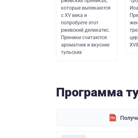
ржевских пряниках,
Тро
которые выпекаются
Иоа
с XV века и
Пре
попробуете этот
жен
ржевский деликатес.
тр
Пряники считаются
цер
ароматнее и вкуснее
XVI
тульских
Программа т
Получи