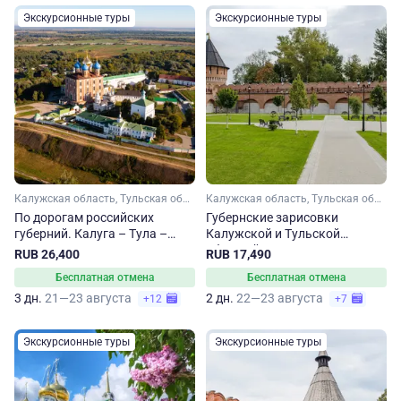
Экскурсионные туры
Экскурсионные туры
Калужская область, Тульская область, Рязанская область
Калужская область, Тульская область
По дорогам российских
Губернские зарисовки
губерний. Калуга – Тула –
Калужской и Тульской
Рязань
областей
RUB 26,400
RUB 17,490
Бесплатная отмена
Бесплатная отмена
3 дн.
21—23 августа
2 дн.
22—23 августа
+12
+7
Экскурсионные туры
Экскурсионные туры