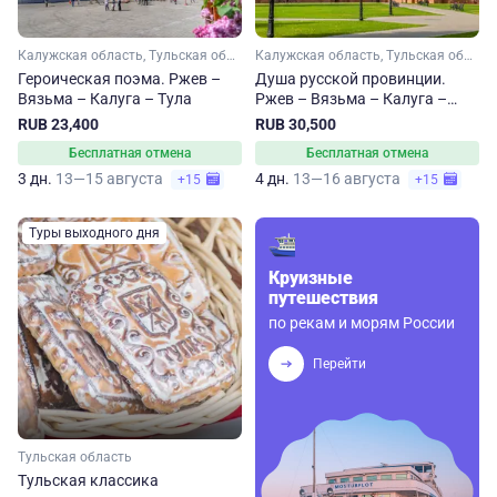
Калужская область, Тульская область, Тверская область, Смоленская область
Калужская область, Тульская область, Рязанская область, Тверская область, Смоленская область
Героическая поэма. Ржев –
Душа русской провинции.
Вязьма – Калуга – Тула
Ржев – Вязьма – Калуга –
Тула – Рязань
RUB 23,400
RUB 30,500
Бесплатная отмена
Бесплатная отмена
3 дн.
13—15 августа
4 дн.
13—16 августа
+15
+15
Туры выходного дня
Круизные
путешествия
по рекам и морям России
Перейти
Тульская область
Тульская классика