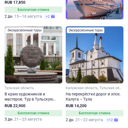
RUB 17,850
Бесплатная отмена
2 дн.
15—16 августа
+2
Экскурсионные туры
Экскурсионные туры
Тульская область
Калужская область, Тульская область
В краю художников и
На перекрёстке дорог и эпох.
мастеров. Тур в Тульскую
Калуга – Тула
область
RUB 22,900
RUB 14,200
Бесплатная отмена
Бесплатная отмена
3 дн.
21—23 августа
2 дн.
21—22 августа
+12