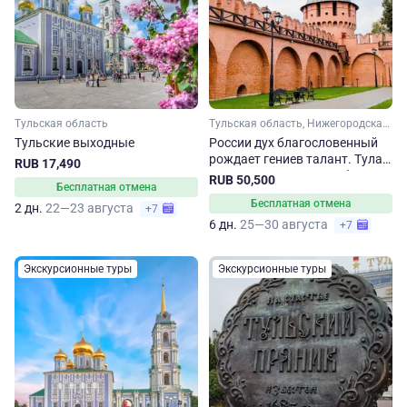
Тульская область
Тульская область, Нижегородская область, Липецкая область, Тамбовская область
Тульские выходные
России дух благословенный
рождает гениев талант. Тула
RUB 17,490
– Липецк – Елец – Тамбов –
RUB 50,500
Бесплатная отмена
Пенза – Нижний Новгород
Бесплатная отмена
2 дн.
22—23 августа
+7
6 дн.
25—30 августа
+7
Экскурсионные туры
Экскурсионные туры