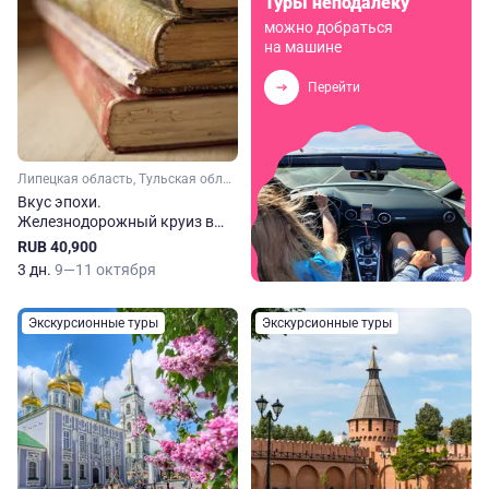
Туры неподалеку
можно добраться
на машине
Перейти
Липецкая область, Тульская область
Вкус эпохи.
Железнодорожный круиз в
Тулу и Елец с посещением
RUB 40,900
Ясной Поляны
3 дн.
9—11 октября
Экскурсионные туры
Экскурсионные туры