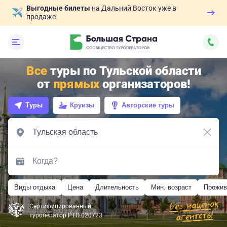
Выгодные билеты
на Дальний Восток уже в
продаже
Все
туры по Тульской области
от
прямых
организаторов!
Туры
Круизы
Авторские туры
Виды отдыха
Цена
Длительность
Мин. возраст
Прожив
Сертифицированный
туроператор РТО 020723