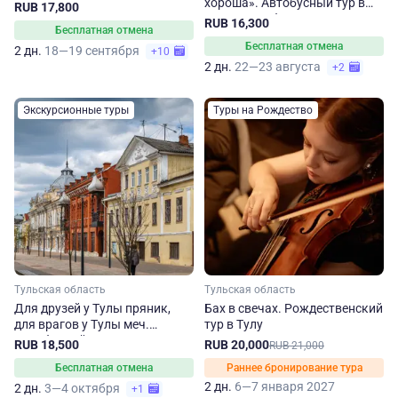
хороша». Автобусный тур в
RUB 17,800
Тульскую область из Москвы
RUB 16,300
Бесплатная отмена
Бесплатная отмена
2 дн.
18—19 сентября
+10
2 дн.
22—23 августа
+2
Экскурсионные туры
Туры на Рождество
Тульская область
Тульская область
Для друзей у Тулы пряник,
Бах в свечах. Рождественский
для врагов у Тулы меч.
тур в Тулу
Автобусный тур из Москвы
RUB 18,500
RUB 20,000
RUB 21,000
Бесплатная отмена
Раннее бронирование тура
2 дн.
6—7 января 2027
2 дн.
3—4 октября
+1