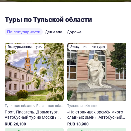
Туры по Тульской области
По популярности
Дешевле
Дороже
Экскурсионные туры
Экскурсионные туры
Тульская область, Рязанская область, Московская область
Тульская область
Поэт. Писатель. Драматург.
«На страницах времён много
Автобусный тур из Москвы:
славных имён». Автобусный
Рязань – Тула – Чехов
тур в Тульскую область из
RUB 26,100
RUB 18,900
Москвы