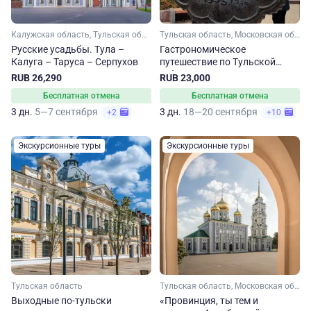
Калужская область, Тульская область, Московская область
Тульская область, Московская область
Русские усадьбы. Тула –
Гастрономическое
Калуга – Таруса – Серпухов
путешествие по Тульской
губернии
RUB 26,290
RUB 23,000
Бесплатная отмена
Бесплатная отмена
3 дн.
5—7 сентября
3 дн.
18—20 сентября
+2
+10
Экскурсионные туры
Экскурсионные туры
Тульская область
Тульская область, Московская область
Выходные по-тульски
«Провинция, ты тем и