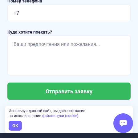
Номер телефона
Куда хотите поехать?
Отправить заявку
Нажимая на кнопку «Отправить заявку»,
Используя данный сайт, вы даете согласие
вы соглашаетесь с
политикой конфиденциальности
и
на использование
файлов куки (cookie)
пользовательским соглашением
OK