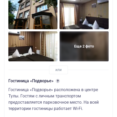
Центр 4*
или
аналогичная
завтрак «шведский
21 200
20 200
стол»
исторический центр
города
Еще 2 фото
София 4*
или
аналогичная
завтрак «шведский
21 200
20 200
стол»
Гостиница «Подворье»
Гостиница «Подворье» расположена в центре
центр города, выход на
Тулы. Гостям с личным транспортом
проспект Ленина
предоставляется парковочное место. На всей
Армения 4*
или
территории гостиницы работает Wi-Fi.
аналогичная