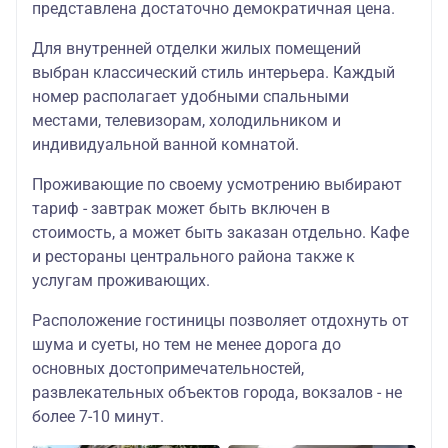
представлена достаточно демократичная цена.
Профит 3*
или
аналогичная
Для внутренней отделки жилых помещений
выбран классический стиль интерьера. Каждый
завтрак
номер располагает удобными спальными
континентальный
19 500
18 500
местами, телевизорам, холодильником и
исторический центр
индивидуальной ванной комнатой.
города,
Проживающие по своему усмотрению выбирают
7-9 минут пешком до
тариф - завтрак может быть включен в
Кремля
стоимость, а может быть заказан отдельно. Кафе
и рестораны центрального района также к
Тульский Левша 2*
или
услугам проживающих.
аналогичная
Расположение гостиницы позволяет отдохнуть от
завтрак
шума и суеты, но тем не менее дорога до
19 500
18 500
континентальный
основных достопримечательностей,
развлекательных объектов города, вокзалов - не
исторический центр
более 7-10 минут.
города