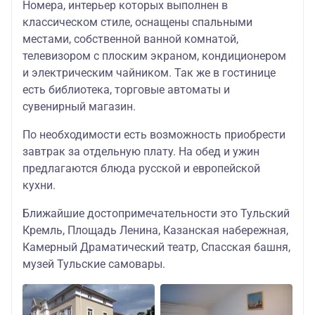
Номера, интерьер которых выполнен в
завтрак «шведский
классическом стиле, оснащены спальными
21 200
20 200
стол»
местами, собственной ванной комнатой,
телевизором с плоским экраном, кондиционером
исторический центр
и электрическим чайником. Так же в гостинице
города
есть библиотека, торговые автоматы и
сувенирный магазин.
SK Royal 5*
или
аналогичная
По необходимости есть возможность приобрести
завтрак за отдельную плату. На обед и ужин
завтрак «шведский
24 500
-
предлагаются блюда русской и европейской
стол»
кухни.
исторический центр
Ближайшие достопримечательности это Тульский
города
Кремль, Площадь Ленина, Казанская набережная,
Камерный Драматический театр, Спасская башня,
музей Тульские самовары.