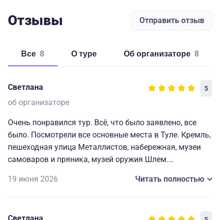
Отзывы
Отправить отзыв
Все
8
о туре
об организаторе
8
Светлана
5
об организаторе
Очень понравился тур. Всё, что было заявлено, все
было. Посмотрели все основные места в Туле. Кремль,
пешеходная улица Металлистов, набережная, музеи
самоваров и пряника, музей оружия Шлем.
Замечательные гиды Игорь по Туле, Оксана и Кира в
19 июня 2026
Читать полностью
Ясной Поляне. Интересно рассказывали и не
перегружали информацией. Организовано всё было
прекрасно. Кто хочет познакомиться с Тулой очень
Светлана
5