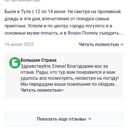
Были в Туле с 12 по 14 июня. Не смотря на проливной
дождь в эти дни, впечатления от поездки самые
приятные. Успели и по центру города погулять и в
основные музеи попасть, и в Ясную Поляну съездить.
Единственное, что хотелось бы добавить, так это
16 июня 2025
Читать полностью
организацию обедов между экскурсиями. Так как
программа была где-то с 11.00 до 17.00, то
Большая Страна
запланированный и организованный обед пришелся
Здравствуйте, Елена! Благодарим вас за
бы очень кстати.
отзыв. Рады, что тур вам понравился и вам
удалось все посмотреть, несмотря на погоду!
Мы передадим ваши пожелания по обедам
принимающей стороне. Спасибо, что
Читать полностью
помогаете нам улучшать сервис! Будем
ждать вас и в других наших турах по России!
Показать еще отзывы