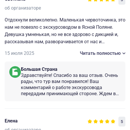
рекомендую этот тур.
об организаторе
Отдохнули великолепно. Маленькая червоточинка, это
нам не повезло с экскурсоводом в Ясной Поляне.
Девушка умненькая, но не все здорово с дикцией и,
рассказывая нам, разворачивается от нас и
рассказывает не понятно кому. Благодаря нашему
15 июля 2025
Читать полностью
экскурсоводу Игорю, мы не были расстроены, потому,
что он рассказал очень много интересного и
Большая Страна
настроение стало совершенно иным. Мы очень
Здравствуйте! Спасибо за ваш отзыв. Очень
благодарны нашему основному экскурсоводу.
рады, что тур вам понравился! Ваш
комментарий о работе экскурсовода
передадим принимающей стороне. Ждем вас
в новых турах!
Елена
5
об организаторе