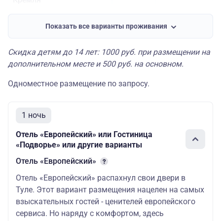
Подворье 2*
или
Показать все варианты проживания
аналогичная
Скидка детям до 14 лет: 1000 руб. при размещении на
завтрак
дополнительном месте и 500 руб. на основном.
континентальный
17 900
16 900
Одноместное размещение по запросу.
недалеко от центра, в 10
минутах ходьбы от
Кремля и площади
1 ночь
Ленина
Отель «Европейский» или Гостиница
Черниковский 3*
или
«Подворье» или другие варианты
аналогичная
Отель «Европейский»
без завтрака
19 500
18 500
Отель «Европейский» распахнул свои двери в
Туле. Этот вариант размещения нацелен на самых
исторический центр у
взыскательных гостей - ценителей европейского
Кремля (кафе рядом)
сервиса. Но наряду с комфортом, здесь