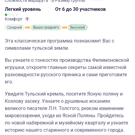
Сложность маршрута
Размер группы
Легкий
уровень
От 6
до 30 участников
Комфорт
Средний
Выше среднего
Высокий
Эта классическая программа познакомит Вас с
символами тульской земли.
Вы узнаете о тонкостях производства Филимоновской
игрушки, откроете главные секреты самой известной
разновидности русского пряника и сами приготовите
его.
Увидите Тульский кремль, посетите Ясную поляну и
Козлову засеку. Узнаете о душевных исканиях
великого писателя Л.Н. Толстого, резком изменении
мировоззрения, уходе из Ясной Поляны. Пройдетесь
по новой набережной и музейному кварталу и узнаете
историю нашего старинного и современного города.