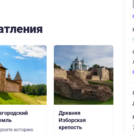
атления
вгородский
Древняя
емль
Изборская
крепость
роете историю