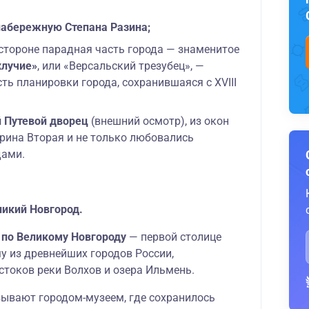
набережную Степана Разина;
 стороне парадная часть города — знаменитое
хлучие»
, или «Версальский трезубец», —
ть планировки города, сохранившаяся с XVIII
 Путевой дворец
(внешний осмотр), из окон
рина Вторая и не только любовались
дами.
еликий Новгород.
 по Великому Новгороду
— первой столице
у из древнейших городов России,
стоков реки Волхов и озера Ильмень.
зывают городом-музеем, где сохранилось