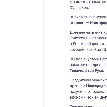
множество памятник
XVII веков.
Знакомство с Велик
стороны — Новгород
Древнее название к
заложен Ярославом 
в России обороните
сохранились 9 из 13
Вы полюбуетесь
Соф
памятников древнер
Тысячелетия Руси.
Продолжим знакомс
древнем
Новгородск
получила от располо
экономическим цент
Торговые ряды — сам