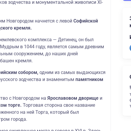
ов зодчества и монументальной живописи XI-
им Новгородом начнется с левой
Софийской
ского кремля.
ремлевского комплекса — Детинец, он был
Мудрым в 1044 году, является самым древним
льным сооружением, до наших дней
 башен кремля.
ийским собором,
одним из самых выдающихся
усского зодчества и знаменитым
памятником
тво с Новгородом на
Ярославовом дворище
и
ом торге.
Торговая сторона свое название
женного на ней Торга, который был
ром города.
ое оживленное место в городе в XVI в. Здесь