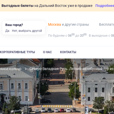
Выгодные билеты
на Дальний Восток уже в продаже
Подробне
Москва
и другие страны
Бесплат
Ваш город?
Да
Нет, выбрать другой
00
00
По будням с
06
до
20
В выходные с
0
КОРПОРАТИВНЫЕ ТУРЫ
О НАС
КОНТАКТЫ
ряное кольцо
Северо-Западная Русь. Летний автобусный тур и