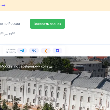
е
но по России
Заказать звонок
00
00
8
до
19
Давайте
дружить:
з Москвы по серебряному кольцу