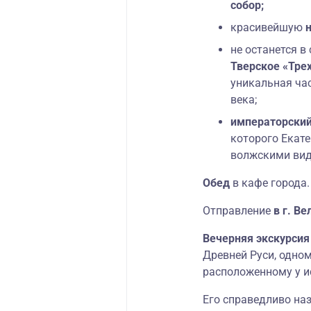
собор;
красивейшую
не останется в
Тверское «Тре
уникальная час
века;
императорский
которого Екате
волжскими ви
Обед
в кафе города.
Отправление
в г. В
Вечерняя экскурсия
Древней Руси, одном
расположенному у и
Его справедливо на