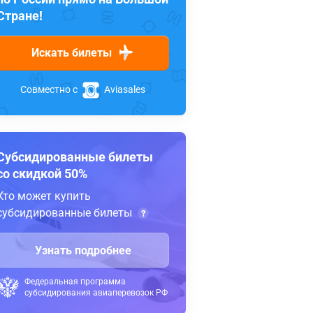
Стране!
Искать билеты
Совместно с
Aviasales
Субсидированные билеты
со скидкой 50%
Кто может купить
субсидированные билеты
Узнать подробнее
Федеральная программа
субсидирования авиаперевозок РФ