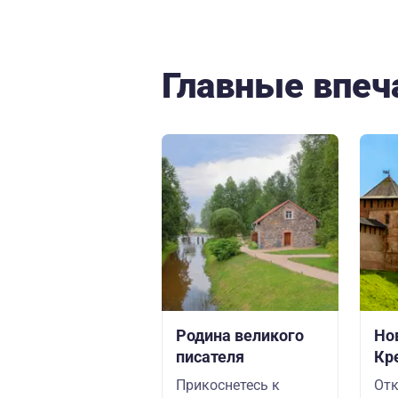
Главные впеч
Родина великого
Но
писателя
Кр
Прикоснетесь к
Отк