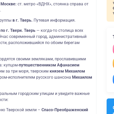
в Москве:
ст. метро «ВДНХ», стоянка справа от
.
группы
в г. Тверь.
Путевая информация.
по г. Твери. Тверь
— когда-то столица всех
сейчас современный город, административный
асти, расположившийся по обоим берегам
гордятся своими земляками, прославившими
а: купцом-
путешественником Афанасием
им за три моря, тверским
князем Михаилом
ром-исполнителем русского шансона
Михаилом
тральным городским улицам и увидите важные
сти:
ню Тверской земли –
Спасо-Преображенский