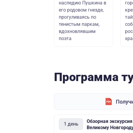
наследию Пушкина в
гор
его родовом гнезде,
кре
прогуливаясь по
тай
тенистым паркам,
соб
вдохновлявшим
рос
поэта
хр
Программа т
Получи
Обзорная экскурсия 
1 день
Великому Новгород