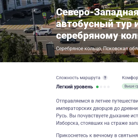
Северо-Западная
автобусный тур 
серебряному кол
Серебряное кольцо
Псковская обл
Сложность маршрута
Комфо
Легкий
уровень
Выше с
Отправляемся в летнее путешествие
императорских дворцов до древни
Русь. Вы почувствуете дыхание ис
Изборска, стоявших на страже зап
Прикоснетесь к вечному в святыня