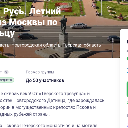
 Русь. Летний
из Москвы по
ьцу
асть
Новгородская область
Тверская область
рт
Размер группы
до 50 участников
реднего
 сквозь века! От «Тверского трезубца» и
х стен Новгородского Детинца, где зарождалась
тории в могущественных крепостях Пскова и
адных рубежей страны.
х Псково-Печерского монастыря и на могиле