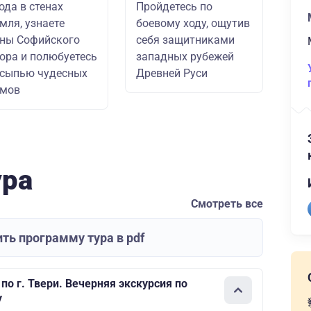
ода в стенах
Пройдетесь по
мля, узнаете
боевому ходу, ощутив
ны Софийского
себя защитниками
ора и полюбуетесь
западных рубежей
сыпью чудесных
Древней Руси
амов
ура
Смотреть все
ть программу тура в pdf
по г. Твери. Вечерняя экскурсия по
у