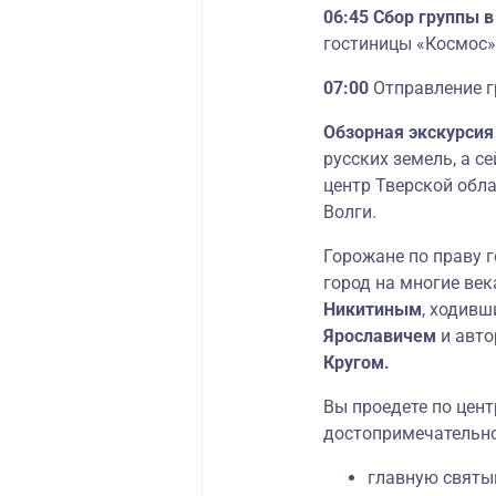
06:45 Сбор группы 
гостиницы «Космос»
07:00
Отправление 
Обзорная экскурсия 
русских земель, а 
центр Тверской обл
Волги.
Горожане по праву 
город на многие век
Никитиным
, ходивш
Ярославичем
и авто
Кругом.
Вы проедете по цен
достопримечательно
главную святы