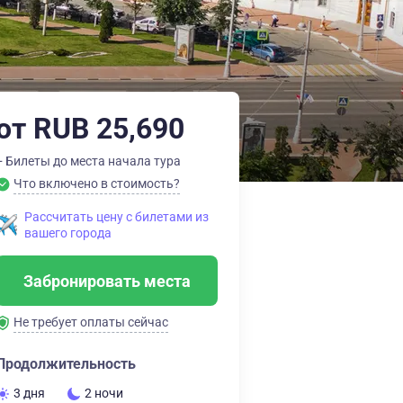
от RUB 25,690
+ Билеты до места начала тура
Что включено в стоимость?
Рассчитать цену с билетами из
вашего города
Забронировать места
Не требует оплаты сейчас
Продолжительность
3 дня
2 ночи