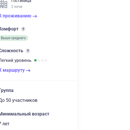
Гостиница
2 ночи
К проживанию
Комфорт
Выше среднего
Сложность
Легкий
уровень
К маршруту
Группа
до 50 участников
Минимальный возраст
7 лет