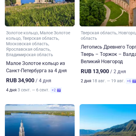
Золотое кольцо
Малое Золотое
Тверская область
Новгоро
кольцо
Тверская область
область
Московская область
Летопись Древнего Торг
Ярославская область
Тверь – Торжок – Валд
Владимирская область
Великий Новгород
Малое Золотое кольцо из
Санкт-Петербурга за 4 дня
RUB 13,900
/ 2 дня
RUB 34,900
/ 4 дня
2 дня
18 авг. — 19 авг.
+6
4 дня
3 сент. — 6 сент.
+2