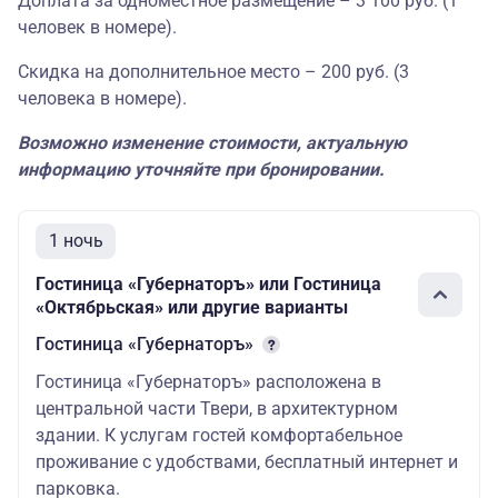
Доплата за одноместное размещение – 3 100 руб. (1
02.08.26;
человек в номере).
08.08.26-
Скидка на дополнительное место – 200 руб. (3
09.08.26;
человека в номере).
22.08.26-
23.08.26;
Возможно изменение стоимости, актуальную
информацию уточняйте при бронировании.
05.09.26-
06.09.26;
19.09.26-
1 ночь
20.09.26
Гостиница «Губернаторъ» или Гостиница
«Октябрьская» или другие варианты
09.05.26-
10.05.26;
Гостиница «Губернаторъ»
10.05.26-
Гостиница «Губернаторъ» расположена в
11.05.26;
центральной части Твери, в архитектурном
17 190
17 690
18 190
здании. К услугам гостей комфортабельное
12.06.26-
проживание с удобствами, бесплатный интернет и
13.06.26;
парковка.
13.06.26-