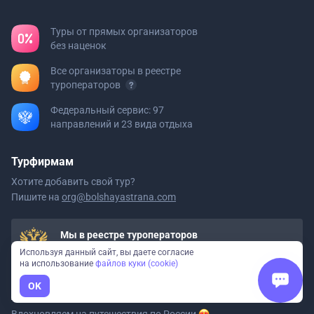
Туры от прямых организаторов
без наценок
Все организаторы в реестре
туроператоров
Федеральный сервис: 97
направлений и 23 вида отдыха
Турфирмам
Хотите добавить свой тур?
Пишите на
org@bolshayastrana.com
Мы в реестре туроператоров
ООО «Большая Страна» РТО 020723
Используя данный сайт, вы даете согласие
на использование
файлов куки (cookie)
OK
Давайте дружить