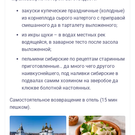
закуски купеческие праздничные (холодные)
из корнеплода сырого натертого с приправой
смешанного да в тарталету выложенного;
из икры щуки – в водах местных рек
водящейся, в заварное тесто после засола
выложенной;
пельмени сибирские по рецептам старинным
приготовленные… да много чего другого
наивкуснейшего, под наливки сибирские в
подвалах самим хозяином на зверобое да
клюкве болотной настоянных.
Самостоятельное возвращение в отель (15 мин
пешком).