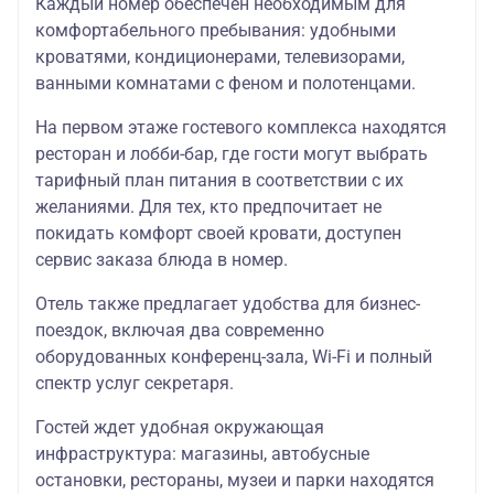
Каждый номер обеспечен необходимым для
базе
комфортабельного пребывания: удобными
завтраков
кроватями, кондиционерами, телевизорами,
(при наличии
-
7300
4700
2950
ванными комнатами с феном и полотенцами.
номеров) 4зв
На первом этаже гостевого комплекса находятся
При
ресторан и лобби-бар, где гости могут выбрать
заселении До
тарифный план питания в соответствии с их
02.01.25
желаниями. Для тех, кто предпочитает не
покидать комфорт своей кровати, доступен
Доп сутки
сервис заказа блюда в номер.
Тюмень на
базе
Отель также предлагает удобства для бизнес-
завтраков
поездок, включая два современно
(при наличии
оборудованных конференц-зала, Wi-Fi и полный
номеров) 4зв
спектр услуг секретаря.
-
7650
4850
3000
При
Гостей ждет удобная окружающая
заселении с
инфраструктура: магазины, автобусные
05.01.25
остановки, рестораны, музеи и парки находятся