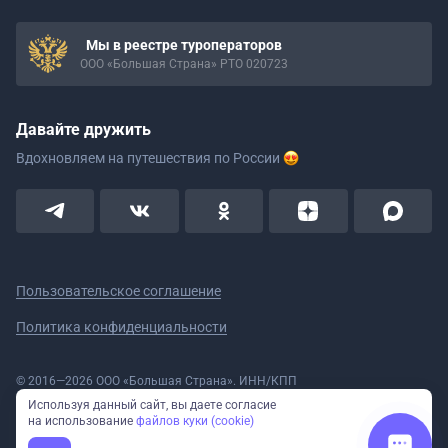
Мы в реестре туроператоров
ООО «Большая Страна» РТО 020723
Давайте дружить
Вдохновляем на путешествия
по России
Пользовательское соглашение
Политика конфиденциальности
© 2016—2026 ООО «Большая Страна». ИНН/КПП
5908078160/590801001 ОГРН 1185958020533
Используя данный сайт, вы даете согласие
Номер в реестре Роскомнадзора № 59-18-006319 (Приказ № 321 от
на использование
файлов куки (cookie)
11.10.2018)
Полное или частичное копирование изображений и текстов возможно