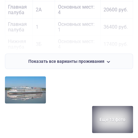
Главная
Основных мест:
2А
20600 руб.
палуба
4
Главная
Основных мест:
1
36400 руб.
палуба
1
Нижняя
Основных мест:
3Б
17400 руб.
палуба
4
Основных мест:
Показать все варианты проживания
Нижняя
2
Л2
25500 руб.
палуба
Дополнительных
мест: 1
Средняя
Основных мест:
1Б
26800 руб.
палуба
2
Средняя
Основных мест:
1А
30000 руб.
палуба
2
Еще 13 фото
Средняя
Основных мест:
Л
33300 руб.
палуба
2