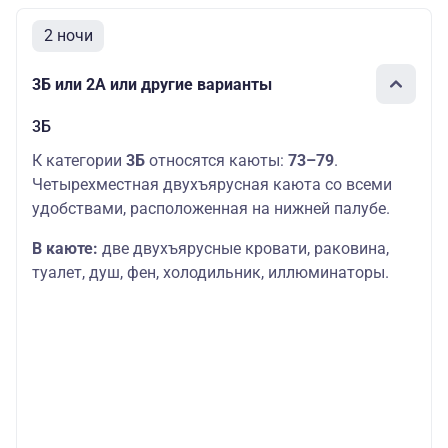
Основных мест:
Средняя
2
Л1
33300 руб.
2 ночи
палуба
Дополнительных
мест: 1
3Б или 2А или другие варианты
Средняя
Основных мест:
1
36400 руб.
палуба
1
3Б
Основных мест:
К категории
3Б
относятся каюты:
73–79
.
Средняя
2
Люкс
38000 руб.
Четырехместная двухъярусная каюта со всеми
палуба
Дополнительных
мест: 1
удобствами, расположенная на нижней палубе.
В каюте:
две двухъярусные кровати, раковина,
туалет, душ, фен, холодильник, иллюминаторы.