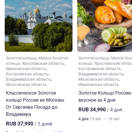
Золотое кольцо
Малое Золотое
Золотое кольцо
Малое Зол
кольцо
Ярославская область
кольцо
Ярославская обла
Ивановская область
Костромская область
Костромская область
Владимирская область
Владимирская область
Московская область
Московская область
Ивановская область
Классическое Золотое
Золотое Кольцо России.
кольцо России из Москвы.
вкусное за 4 дня
От Сергиева Посада до
RUB 34,990
/ 4 дня
Владимира
4 дня
13 авг. — 16 авг.
RUB 37,990
/ 5 дней