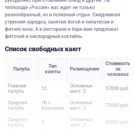
рукоделию, приготовлению блюд и другие. На
теплоходе «Россия» вас ждет не только
разнообразный, но и полезный отдых. Ежедневная
утренняя зарядка, занятия йогой и пилатесом и
фитнес-зона. А в ресторане и баре вам предложат
фиточай и кислородный коктейль.
Список свободных кают
Стоимость
Тип
Палуба
Размещение
за
каюты
человека
Главная
Основных
1С
57000 руб.
палуба
мест: 2
Средняя
1Б с
Основных
75000 руб.
палуба
балконом
мест: 2
Средняя
Основных
Л
85500 руб.
палуба
мест: 2