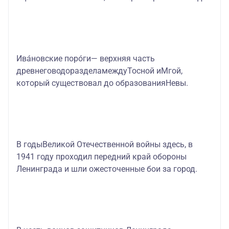
Ива́новские поро́ги— верхняя часть
древнеговодоразделамеждуТосной иМгой,
который существовал до образованияНевы.
В годыВеликой Отечественной войны здесь, в
1941 году проходил передний край обороны
Ленинграда и шли ожесточенные бои за город.