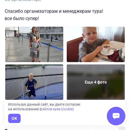
Спасибо организаторам и менеджерам тура!
все было супер!
Еще 4 фото
Используя данный сайт, вы даете согласие
3 августа 2026
на использование
файлов куки (cookie)
OK