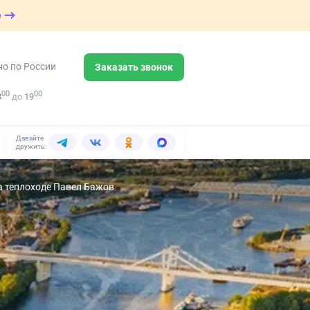
е
но по России
Заказать звонок
00
00
8
до
19
Давайте
дружить:
на теплоходе Павел Бажов