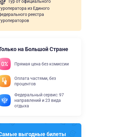
Тур от официального
туроператора из Единого
федерального реестра
туроператоров
Только на Большой Стране
Прямая цена без комиссии
Оплата частями, без
процентов
Федеральный сервис: 97
направлений и 23 вида
отдыха
Самые выгодные билеты