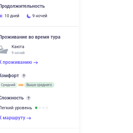
Продолжительность
10 дней
9 ночей
Проживание во время тура
Каюта
9 ночей
К проживанию
Комфорт
Средний
Выше среднего
Сложность
Легкий
уровень
К маршруту