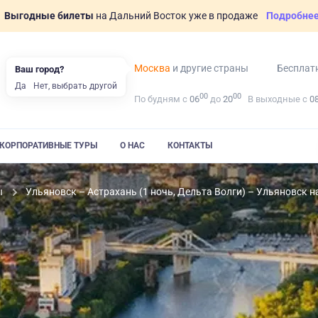
Выгодные билеты
на Дальний Восток уже в продаже
Подробне
Москва
и другие страны
Бесплат
Ваш город?
Да
Нет, выбрать другой
00
00
По будням с
06
до
20
В выходные с
0
КОРПОРАТИВНЫЕ ТУРЫ
О НАС
КОНТАКТЫ
ы
Ульяновск – Астрахань (1 ночь, Дельта Волги) – Ульяновск 