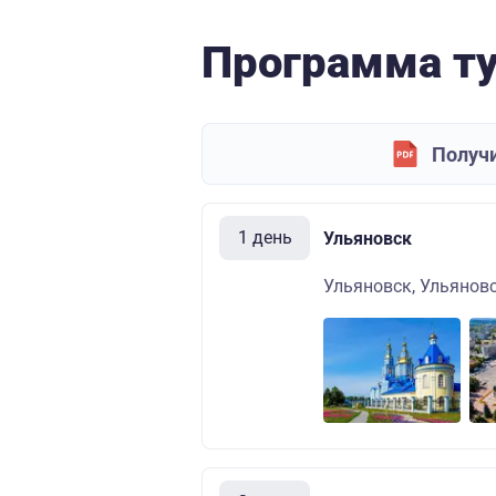
Программа т
Получи
1 день
Ульяновск
Ульяновск, Ульяновс