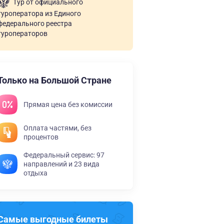
Тур от официального
туроператора из Единого
федерального реестра
туроператоров
Только на Большой Стране
Прямая цена без комиссии
Оплата частями, без
процентов
Федеральный сервис: 97
направлений и 23 вида
отдыха
Самые выгодные билеты