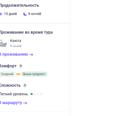
Продолжительность
10 дней
9 ночей
Проживание во время тура
Каюта
9 ночей
К проживанию
Комфорт
Средний
Выше среднего
Сложность
Легкий
уровень
К маршруту