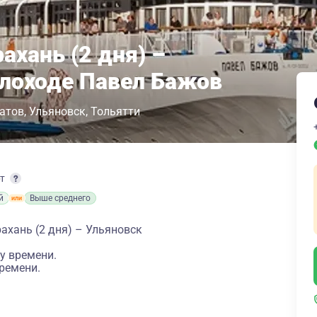
ахань (2 дня) –
плоходе Павел Бажов
атов
Ульяновск
Тольятти
рт
й
Выше среднего
ахань (2 дня) – Ульяновск
у времени.
ремени.