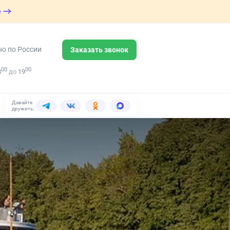
е
но по России
Заказать звонок
00
00
8
до
19
Давайте
дружить: