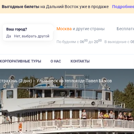
Выгодные билеты
на Дальний Восток уже в продаже
Подробне
Москва
и другие страны
Бесплат
Ваш город?
Да
Нет, выбрать другой
00
00
По будням с
06
до
20
В выходные с
0
КОРПОРАТИВНЫЕ ТУРЫ
О НАС
КОНТАКТЫ
страхань (2 дня) – Ульяновск на теплоходе Павел Бажов